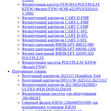
Фильтрующая кассета FEW3014 POLYPLEAT
KFEW (фильтр FNW) ФЭВ-422/PAN/920/4.0-
3.5/002
Фильтрующий картридж CART-D-FMP
Фильтрующий картридж CART-С-FMP
Фильтрующий картридж CART-Т-FMP
Фильтрующий картридж CART-C-SFL
Фильтрующий картридж CART-D-SFL
Фильтрующий картридж CART-T-SFL
Фильтр панельный ФВПКАРТ 488/52-980
Фильтр панельный ФВПКАРТ 600/90-1200
Фильтр панельный ФВПКАРТ 420/85-920
POLYPLEAT
Фильтрующие кассеты POLYPLEAT KFEW
(фильтр FNW)
Популярные товары
Воздушный картридж 2625115 Donaldson Torit
Воздушный картридж DFO UW 2625112 262-5112
Фильтрующий картридж 262-5002(2625002)
ULTRA WEB DONALDSON
Фильтровальные кассеты для оборудования
ЭКОВЕНТ
Сменный фильтр KIESS 228х600/NA909 для
всасывающих установок KIESS