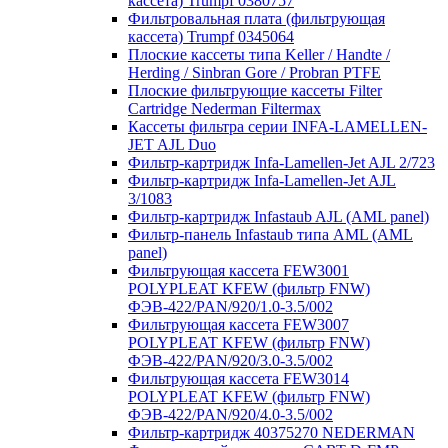
кассета) Trumpf 0380757
Фильтровальная плата (фильтрующая
кассета) Trumpf 0345064
Плоские кассеты типа Keller / Handte /
Herding / Sinbran Gore / Probran PTFE
Плоские фильтрующие кассеты Filter
Cartridge Nederman Filtermax
Кассеты фильтра серии INFA-LAMELLEN-
JET AJL Duo
Фильтр-картридж Infa-Lamellen-Jet AJL 2/723
Фильтр-картридж Infa-Lamellen-Jet AJL
3/1083
Фильтр-картридж Infastaub AJL (AML panel)
Фильтр-панель Infastaub типа AML (AML
panel)
Фильтрующая кассета FEW3001
POLYPLEAT KFEW (фильтр FNW)
ФЭВ-422/PAN/920/1.0-3.5/002
Фильтрующая кассета FEW3007
POLYPLEAT KFEW (фильтр FNW)
ФЭВ-422/PAN/920/3.0-3.5/002
Фильтрующая кассета FEW3014
POLYPLEAT KFEW (фильтр FNW)
ФЭВ-422/PAN/920/4.0-3.5/002
Фильтр-картридж 40375270 NEDERMAN