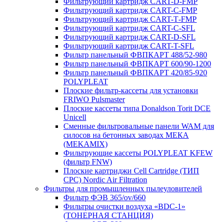
Фильтрующий картридж CART-D-FMP
Фильтрующий картридж CART-С-FMP
Фильтрующий картридж CART-Т-FMP
Фильтрующий картридж CART-C-SFL
Фильтрующий картридж CART-D-SFL
Фильтрующий картридж CART-T-SFL
Фильтр панельный ФВПКАРТ 488/52-980
Фильтр панельный ФВПКАРТ 600/90-1200
Фильтр панельный ФВПКАРТ 420/85-920
POLYPLEAT
Плоские фильтр-кассеты для установки
FRIWO Pulsmaster
Плоские кассеты типа Donaldson Torit DCE
Unicell
Сменные фильтровальные панели WAM для
силосов на бетонных заводах МЕКА
(MEKAMIX)
Фильтрующие кассеты POLYPLEAT KFEW
(фильтр FNW)
Плоские картриджи Cell Cartridge (ТИП
СРС) Nordic Air Filtration
Фильтры для промышленных пылеуловителей
Фильтр ФЭВ 365/ov/660
Фильтры очистки воздуха «BDC-1»
(ТОНЕРНАЯ СТАНЦИЯ)