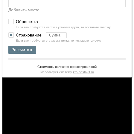
Добавить место
Обрешетка
Если вам требуется жесткая упаковка груза, то поставьте галочку.
Страхование
Если вам требуется страховка груза, то поставьте галочку.
Рассчитать
Стоимость является
ориентировочной
Использует систему
kto-dostavit.ru