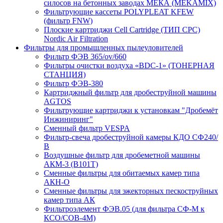
силосов на бетонных заводах МЕКА (MEKAMIX)
Фильтрующие кассеты POLYPLEAT KFEW
(фильтр FNW)
Плоские картриджи Cell Cartridge (ТИП СРС)
Nordic Air Filtration
Фильтры для промышленных пылеуловителей
Фильтр ФЭВ 365/ov/660
Фильтры очистки воздуха «BDC-1» (ТОНЕРНАЯ
СТАНЦИЯ)
Фильтр ФЭВ-380
Картриджный фильтр для дробеструйной машины
AGTOS
Фильтрующие картриджи к установкам "Дробемёт
Инжиниринг"
Сменный фильтр VESPA
Фильтр-свеча дробеструйной камеры КДО СФ240/
В
Воздушные фильтр для дробеметной машины
АКМ-3 (В101Т)
Сменные фильтры для обитаемых камер типа
АКН-О
Сменные фильтры для эжекторных пескоструйных
камер типа АК
Фильтроэлемент ФЭВ.05 (для фильтра СФ-М к
КСО/СОВ-4М)