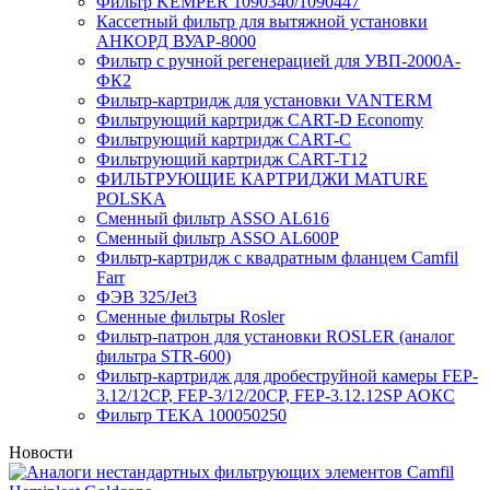
Фильтр KEMPER 1090340/1090447
Кассетный фильтр для вытяжной установки
АНКОРД ВУАР-8000
Фильтр с ручной регенерацией для УВП-2000А-
ФК2
Фильтр-картридж для установки VANTERM
Фильтрующий картридж CART-D Economy
Фильтрующий картридж CART-C
Фильтрующий картридж CART-T12
ФИЛЬТРУЮЩИЕ КАРТРИДЖИ MATURE
POLSKA
Сменный фильтр ASSO AL616
Сменный фильтр ASSO AL600P
Фильтр-картридж с квадратным фланцем Camfil
Farr
ФЭВ 325/Jet3
Сменные фильтры Rosler
Фильтр-патрон для установки ROSLER (аналог
фильтра STR-600)
Фильтр-картридж для дробеструйной камеры FEP-
3.12/12СР, FEP-3/12/20CP, FEP-3.12.12SP АОКС
Фильтр TEKA 100050250
Новости