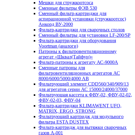
Мешки для стружкоотсоса
Сменные фильтры ФЭВ 530
Сменный фильтр-картриджи для
аспирационной установки (стружкоотсос)
Анкорд ВУ-2000
Фильтр-картриджи для сварочных столов
Сменный фильтры для установки LF-200/SP
Фильтр-картриджи для оборудования
Voortman (аналоги)
Патроны к фильтровентиляционному
агрегат «Шквал(Тайфун)»
Фильтр-патроны к агрегату АС-9000А
Сменные патроны для
фильтровентиляционных агрегатов АС
8000/6000/5000/4000 АВ
Фильтрующий элемент CDD560/340/909/13
для агрегатов серии АС 15000/24000/37000
Фильтрующая кассета к ФВУ-02, ФВУ-02-02,
ФВУ-02-03, ФВУ-04
Фильтр-картриджи KLIMAWENT UFO,
MATRIX, ERGO, STRONG
Фильтрующий картридж для модульного
фильтра ESTA DUSTEX
Фильтр-картридж для вытяжки сварочных
газов А-001