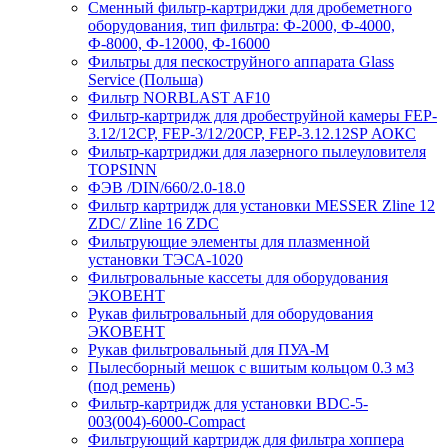
Сменный фильтр-картриджи для дробеметного
оборудования, тип фильтра: Ф-2000, Ф-4000,
Ф-8000, Ф-12000, Ф-16000
Фильтры для пескоструйного аппарата Glass
Service (Польша)
Фильтр NORBLAST AF10
Фильтр-картридж для дробеструйной камеры FEP-
3.12/12СР, FEP-3/12/20CP, FEP-3.12.12SP АОКС
Фильтр-картриджи для лазерного пылеуловителя
TOPSINN
ФЭВ /DIN/660/2.0-18.0
Фильтр картридж для установки MESSER Zline 12
ZDC/ Zline 16 ZDC
Фильтрующие элементы для плазменной
установки ТЭСА-1020
Фильтровальные кассеты для оборудования
ЭКОВЕНТ
Рукав фильтровальный для оборудования
ЭКОВЕНТ
Рукав фильтровальный для ПУА-М
Пылесборный мешок с вшитым кольцом 0.3 м3
(под ремень)
Фильтр-картридж для установки BDC-5-
003(004)-6000-Compact
Фильтрующий картридж для фильтра хоппера