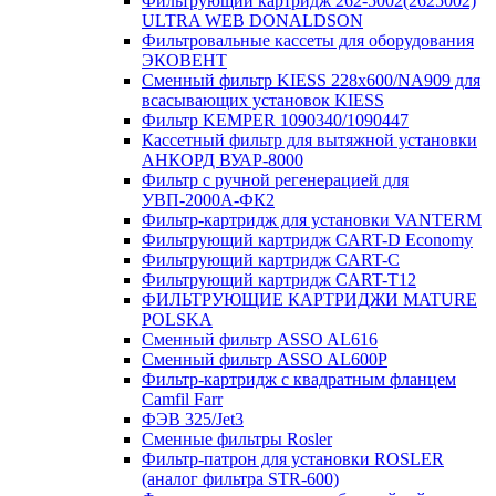
Фильтрующий картридж 262-5002(2625002)
ULTRA WEB DONALDSON
Фильтровальные кассеты для оборудования
ЭКОВЕНТ
Сменный фильтр KIESS 228х600/NA909 для
всасывающих установок KIESS
Фильтр KEMPER 1090340/1090447
Кассетный фильтр для вытяжной установки
АНКОРД ВУАР-8000
Фильтр с ручной регенерацией для
УВП-2000А-ФК2
Фильтр-картридж для установки VANTERM
Фильтрующий картридж CART-D Economy
Фильтрующий картридж CART-C
Фильтрующий картридж CART-T12
ФИЛЬТРУЮЩИЕ КАРТРИДЖИ MATURE
POLSKA
Сменный фильтр ASSO AL616
Сменный фильтр ASSO AL600P
Фильтр-картридж с квадратным фланцем
Camfil Farr
ФЭВ 325/Jet3
Сменные фильтры Rosler
Фильтр-патрон для установки ROSLER
(аналог фильтра STR-600)