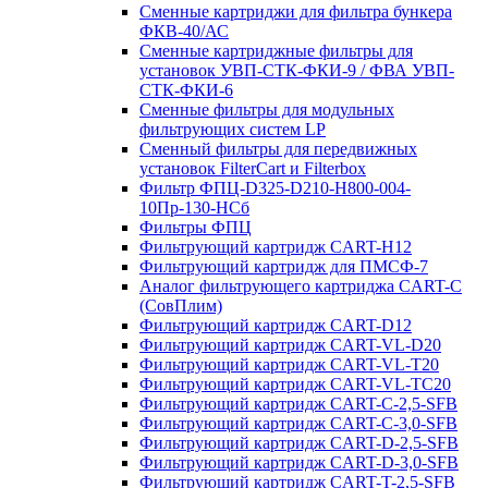
Сменные картриджи для фильтра бункера
ФКВ-40/АС
Сменные картриджные фильтры для
установок УВП-СТК-ФКИ-9 / ФВА УВП-
СТК-ФКИ-6
Сменные фильтры для модульных
фильтрующих систем LP
Сменный фильтры для передвижных
установок FilterCart и Filterbox
Фильтр ФПЦ-D325-D210-H800-004-
10Пр-130-НСб
Фильтры ФПЦ
Фильтрующий картридж CART-H12
Фильтрующий картридж для ПМСФ-7
Аналог фильтрующего картриджа CART-C
(СовПлим)
Фильтрующий картридж CART-D12
Фильтрующий картридж CART-VL-D20
Фильтрующий картридж CART-VL-T20
Фильтрующий картридж CART-VL-TC20
Фильтрующий картридж CART-C-2,5-SFB
Фильтрующий картридж CART-C-3,0-SFB
Фильтрующий картридж CART-D-2,5-SFB
Фильтрующий картридж CART-D-3,0-SFB
Фильтрующий картридж CART-T-2,5-SFB