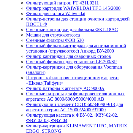
Фильтрующий патрон FT 431L0211
Фильтр картридж WAIWELDAI TF 3 145/2000
Фильтр для силоса Waiweldai
Фильтр-патроны для станции очистки картриджей
ПОСТ1-Ф
Сменные картриджи для фильтра ФКГ-18АС
Мешки для стружкоотсоса
Сменные фильтры ФЭВ 530
Сменный фильтр-картриджи для аспирационной
установки (стружкоотсос) Анкорд ВУ-2000
Фильтр-картриджи для сварочных столов
Сменный фильтры для установки LF-200/SP
Фильтр-картриджи для оборудования Voortman
(аналоги)
Патроны к фильтровентиляционному агрегат
«Шквал(Тайфун)»
Фильтр-патроны к агрегату АС-9000А
Сменные патроны для фильтровентиляционных
агрегатов АС 8000/6000/5000/4000 АВ
Фильтрующий элемент CDD560/340/909/13 для
агрегатов серии АС 15000/24000/37000
Фильтрующая кассета к ФВУ-02, ФВУ-02-02,
ФВУ-02-03, ФВУ-04
Фильтр-картриджи KLIMAWENT UFO, MATRIX,
ERGO, STRONG