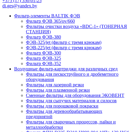
+375 (17) 350-01-25
di.ges@yandex.by
Фильтр-элементы BALTIK ФЭВ
Фильтр ФЭВ 365/ov/660
Фильтры очистки воздуха «BDC-1» (ТОНЕРНАЯ
СТАНЦИЯ)
Фильтр ФЭВ-380
ФЭВ-325/jet (фильтр с тремя крюкам)
ФЭВ-225/jet (фильтр с тремя крюкам)
Фильтр ФЭВ-300
Фильтр ФЭВ-325
Фильтр ФЭВ-352
Воздушные фильтр-картриджи для различных сред
Фильтры для пескоструйного и дробеметного
оборудования
Фильтры для лазерной резки
Фильтры для плазменной резки
Сменные фильтры для оборудования ЭКОВЕНТ
Фильтры для сыпучих материалов и силосов
Фильтры для порошковой покраски
Фильтры для деревообрабатывающих
предприятий
Фильтры для сварочных процессов, пайки и
металлообработки