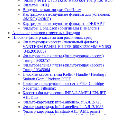
Фильтр ФПЦ-D325-D210-H800-004-10Пр-130-НСб
Фильтры ФПЦ
Воздушные картриджи СовПлим
Картриджные воздушные фильтры для установок
ФМКС (ФОКС)
Картриджные воздушные фильтры - ФВКАРТ
Фильтры Donaldson (оригиналы и аналоги)
Аналоги фильтров известных брендов
Плоские фильтр-кассеты для различных сред
Фильтрующая кассета (панельный фильтр)
VANTERM PANEL FILTER 680X1220MM VN680
(3452001685)
Фильтровальная плата (фильтрующая кассета)
Trumpf 0380757
Фильтровальная плата (фильтрующая кассета)
Trumpf 0345064
Плоские кассеты типа Keller / Handte / Herding /
Sinbran Gore / Probran PTFE
Плоские фильтрующие кассеты Filter Cartridge
Nederman Filtermax
Кассеты фильтра серии INFA-LAMELLEN-JET
AJL Duo
Фильтр-картридж Infa-Lamellen-Jet AJL 2/723
Фильтр-картридж Infa-Lamellen-Jet AJL 3/1083
Фильтр-картридж Infastaub AJL (AML panel)