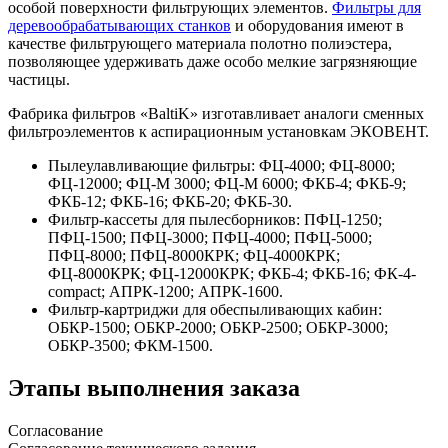
особой поверхности фильтрующих элементов.
Фильтры для
деревообрабатывающих станков
и оборудования имеют в
качестве фильтрующего материала полотно полиэстера,
позволяющее удерживать даже особо мелкие загрязняющие
частицы.
Фабрика фильтров «BaltiK» изготавливает аналоги сменных
фильтроэлементов к аспирационным установкам ЭКОВЕНТ.
Пылеулавливающие фильтры: ФЦ-4000; ФЦ-8000;
ФЦ-12000; ФЦ-М 3000; ФЦ-М 6000; ФКБ-4; ФКБ-9;
ФКБ-12; ФКБ-16; ФКБ-20; ФКБ-30.
Фильтр-кассеты для пылесборников: ПФЦ-1250;
ПФЦ-1500; ПФЦ-3000; ПФЦ-4000; ПФЦ-5000;
ПФЦ-8000; ПФЦ-8000КРК; ФЦ-4000КРК;
ФЦ-8000КРК; ФЦ-12000КРК; ФКБ-4; ФКБ-16; ФК-4-
compact; АПРК-1200; АПРК-1600.
Фильтр-картриджи для обеспыливающих кабин:
ОБКР-1500; ОБКР-2000; ОБКР-2500; ОБКР-3000;
ОБКР-3500; ФКМ-1500.
Этапы выполнения заказа
Согласование