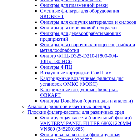
Фильтры для плазменной резки
Сменные фильтры для оборудования
ЭКОВЕНТ
Фильтры для сыпучих материалов и силосов
Фильтры для порошковой покраски
Фильтры для деревообрабатывающих
предприятий
Фильтры для сварочных процессов, пайки и
металлообработки
Фильтр ФПЦ-D325-D210-H800-004-
10Пр-130-НСб
Фильтры ФПЦ
Воздушные картриджи СовПлим
Картриджные воздушные фильтры для
установок ФМКС (ФОКС)
Картриджные воздушные фильтры -
ФВКАРТ
Фильтры Donaldson (оригиналы и аналоги)
Аналоги фильтров известных брендов
Плоские фильтр-кассеты для различных сред
Фильтрующая кассета (панельный фильтр)
VANTERM PANEL FILTER 680X1220MM
VN680 (3452001685)
Фильтровальная плата (фильтрующая