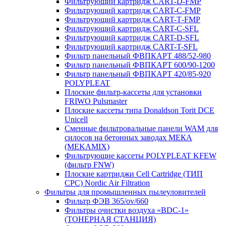
Фильтрующий картридж CART-D-FMP
Фильтрующий картридж CART-С-FMP
Фильтрующий картридж CART-Т-FMP
Фильтрующий картридж CART-C-SFL
Фильтрующий картридж CART-D-SFL
Фильтрующий картридж CART-T-SFL
Фильтр панельный ФВПКАРТ 488/52-980
Фильтр панельный ФВПКАРТ 600/90-1200
Фильтр панельный ФВПКАРТ 420/85-920
POLYPLEAT
Плоские фильтр-кассеты для установки
FRIWO Pulsmaster
Плоские кассеты типа Donaldson Torit DCE
Unicell
Сменные фильтровальные панели WAM для
силосов на бетонных заводах МЕКА
(MEKAMIX)
Фильтрующие кассеты POLYPLEAT KFEW
(фильтр FNW)
Плоские картриджи Cell Cartridge (ТИП
СРС) Nordic Air Filtration
Фильтры для промышленных пылеуловителей
Фильтр ФЭВ 365/ov/660
Фильтры очистки воздуха «BDC-1»
(ТОНЕРНАЯ СТАНЦИЯ)