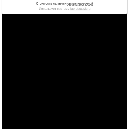
Стоимость является
ориентировочной
Использует систему
kto-dostavit.ru