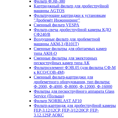
Фильтр ФЭВ-380
Картриджный фильтр для дробеструйной
машины AGTOS
Фильтрующие картриджи к установкам
"Дробемёт Инжиниринг"
Сменный фильтр VESPA
Фильтр-свеча дробеструйной камеры КДО
СФ240/В
Воздушные фильтр для дробеметной
машины АКМ-3 (В101Т)
Сменные фильтры для обитаемых камер
типа АКН-О
Сменные фильтры для эжекторных
пескоструйных камер типа АК
Фильтроэлемент ФЭВ.05 (для фильтра СФ-М
к КСО/СОВ-4М)
Сменный фильтр-картриджи для
дробеметного оборудования, тип фильтра:
Ф-2000, Ф-4000, Ф-8000, Ф-12000, Ф-16000
Фильтры для пескоструйного аппарата Glass
Service (Польша)
Фильтр NORBLAST AF10
Фильтр-картридж для дробеструйной камеры
FEP-3.12/12СР, FEP-3/12/20CP, FEP-
3.12.12SP АОКС