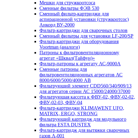
Мешки для стружкоотсоса
Сменные фильтры ФЭВ 530
Сменный фильтр-картриджи для
аспирационной установки (стружкоотсос)
Анкорд ВУ-2000
Фильтр-картриджи для сварочных столов
Сменный фильтры для установки LF-200/SP
Фильтр-картриджи для оборудования
Voortman (аналоги)
Патроны к фильтровентиляционному
агрегат «Шквал(Тайфун)»
Фильтр-патроны к агрегату АС-9000А
Сменные патроны для
фильтровентиляционных агрегатов АС
8000/6000/5000/4000 АВ
Фильтрующий элемент CDD560/340/909/13
для агрегатов серии АС 15000/24000/37000
Фильтрующая кассета к ФВУ-02, ФВУ-02-02,
ФВУ-02-03, ФВУ-04
Фильтр-картриджи KLIMAWENT UFO,
MATRIX, ERGO, STRONG
Фильтрующий картридж для модульного
фильтра ESTA DUSTEX
Фильтр-картридж для вытяжки сварочных
газов А-001