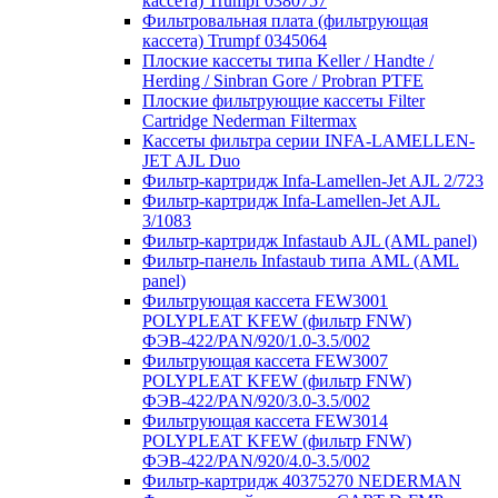
кассета) Trumpf 0380757
Фильтровальная плата (фильтрующая
кассета) Trumpf 0345064
Плоские кассеты типа Keller / Handte /
Herding / Sinbran Gore / Probran PTFE
Плоские фильтрующие кассеты Filter
Cartridge Nederman Filtermax
Кассеты фильтра серии INFA-LAMELLEN-
JET AJL Duo
Фильтр-картридж Infa-Lamellen-Jet AJL 2/723
Фильтр-картридж Infa-Lamellen-Jet AJL
3/1083
Фильтр-картридж Infastaub AJL (AML panel)
Фильтр-панель Infastaub типа AML (AML
panel)
Фильтрующая кассета FEW3001
POLYPLEAT KFEW (фильтр FNW)
ФЭВ-422/PAN/920/1.0-3.5/002
Фильтрующая кассета FEW3007
POLYPLEAT KFEW (фильтр FNW)
ФЭВ-422/PAN/920/3.0-3.5/002
Фильтрующая кассета FEW3014
POLYPLEAT KFEW (фильтр FNW)
ФЭВ-422/PAN/920/4.0-3.5/002
Фильтр-картридж 40375270 NEDERMAN