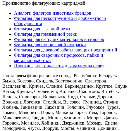
Производство фильтрующих картриджей
Аналоги фильтров известных брендов
Фильтры для пескоструйного и дробемётного
оборудования
Фильтры для лазерной резки
Фильтры для плазменной резки
Фильтры для сыпучих материалов и силосов
Фильтры для порошковой покраски
Фильтры для деревообрабатывающих предприятий
Фильтры для сварочных процессов, пайки и
металлообработки
Плоские фильтр-кассеты для различных сред
Поставляем фильтры во все города Республики Беларусь
Быхов, Коссово, Скидель, Костюковичи, Славгород,
Василевичи, Кричев, Слоним, Верхнедвинск, Круглое, Слуцк,
Ветка, Крупки, Смолевичи, Вилейка, Сморгонь, Витебск,
Лепель, Солигорск, Волковыск, Лида, Старые, Дороги,
Воложин, Логойск, Столбцы, Высокое, Лунинец, Столин,
Любань, Ганцевичи, Ляховичи, Толочин, Глубокое, Туров,
Гомель, Малорита, Горки, Марьина Горка, Узда, Городок,
Микашевичи, Гродно, Минск, Фаниполь, Миоры, Давид-
Городок, Могилёв, Хойники, Дзержинск, Мозырь, Дисна,
Молодечно, Чаусы, Добруш, Мосты, Чашники, Докшицы,