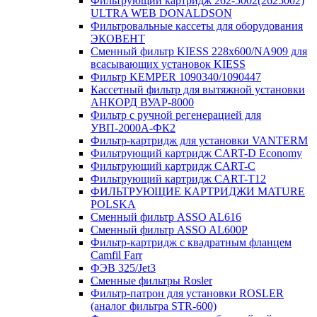
Фильтрующий картридж 262-5002(2625002)
ULTRA WEB DONALDSON
Фильтровальные кассеты для оборудования
ЭКОВЕНТ
Сменный фильтр KIESS 228х600/NA909 для
всасывающих установок KIESS
Фильтр KEMPER 1090340/1090447
Кассетный фильтр для вытяжной установки
АНКОРД ВУАР-8000
Фильтр с ручной регенерацией для
УВП-2000А-ФК2
Фильтр-картридж для установки VANTERM
Фильтрующий картридж CART-D Economy
Фильтрующий картридж CART-C
Фильтрующий картридж CART-T12
ФИЛЬТРУЮЩИЕ КАРТРИДЖИ MATURE
POLSKA
Сменный фильтр ASSO AL616
Сменный фильтр ASSO AL600P
Фильтр-картридж с квадратным фланцем
Camfil Farr
ФЭВ 325/Jet3
Сменные фильтры Rosler
Фильтр-патрон для установки ROSLER
(аналог фильтра STR-600)