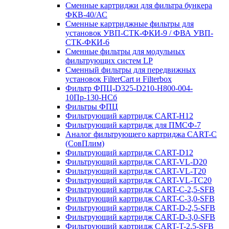
Сменные картриджи для фильтра бункера
ФКВ-40/АС
Сменные картриджные фильтры для
установок УВП-СТК-ФКИ-9 / ФВА УВП-
СТК-ФКИ-6
Сменные фильтры для модульных
фильтрующих систем LP
Сменный фильтры для передвижных
установок FilterCart и Filterbox
Фильтр ФПЦ-D325-D210-H800-004-
10Пр-130-НСб
Фильтры ФПЦ
Фильтрующий картридж CART-H12
Фильтрующий картридж для ПМСФ-7
Аналог фильтрующего картриджа CART-C
(СовПлим)
Фильтрующий картридж CART-D12
Фильтрующий картридж CART-VL-D20
Фильтрующий картридж CART-VL-T20
Фильтрующий картридж CART-VL-TC20
Фильтрующий картридж CART-C-2,5-SFB
Фильтрующий картридж CART-C-3,0-SFB
Фильтрующий картридж CART-D-2,5-SFB
Фильтрующий картридж CART-D-3,0-SFB
Фильтрующий картридж CART-T-2,5-SFB