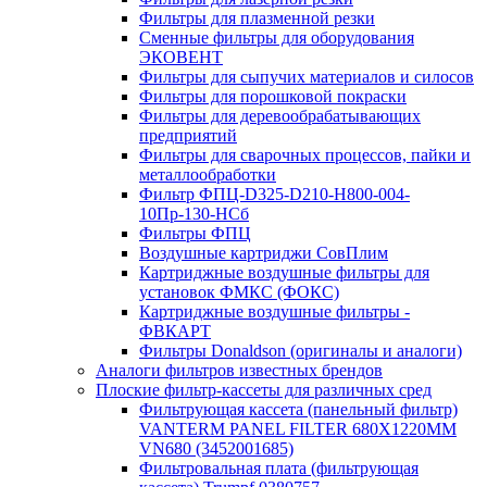
Фильтры для плазменной резки
Сменные фильтры для оборудования
ЭКОВЕНТ
Фильтры для сыпучих материалов и силосов
Фильтры для порошковой покраски
Фильтры для деревообрабатывающих
предприятий
Фильтры для сварочных процессов, пайки и
металлообработки
Фильтр ФПЦ-D325-D210-H800-004-
10Пр-130-НСб
Фильтры ФПЦ
Воздушные картриджи СовПлим
Картриджные воздушные фильтры для
установок ФМКС (ФОКС)
Картриджные воздушные фильтры -
ФВКАРТ
Фильтры Donaldson (оригиналы и аналоги)
Аналоги фильтров известных брендов
Плоские фильтр-кассеты для различных сред
Фильтрующая кассета (панельный фильтр)
VANTERM PANEL FILTER 680X1220MM
VN680 (3452001685)
Фильтровальная плата (фильтрующая