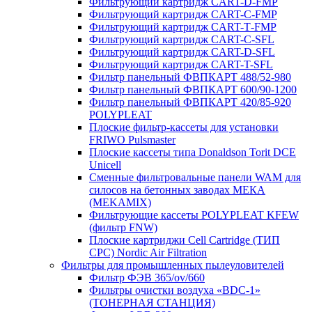
Фильтрующий картридж CART-D-FMP
Фильтрующий картридж CART-С-FMP
Фильтрующий картридж CART-Т-FMP
Фильтрующий картридж CART-C-SFL
Фильтрующий картридж CART-D-SFL
Фильтрующий картридж CART-T-SFL
Фильтр панельный ФВПКАРТ 488/52-980
Фильтр панельный ФВПКАРТ 600/90-1200
Фильтр панельный ФВПКАРТ 420/85-920
POLYPLEAT
Плоские фильтр-кассеты для установки
FRIWO Pulsmaster
Плоские кассеты типа Donaldson Torit DCE
Unicell
Сменные фильтровальные панели WAM для
силосов на бетонных заводах МЕКА
(MEKAMIX)
Фильтрующие кассеты POLYPLEAT KFEW
(фильтр FNW)
Плоские картриджи Cell Cartridge (ТИП
СРС) Nordic Air Filtration
Фильтры для промышленных пылеуловителей
Фильтр ФЭВ 365/ov/660
Фильтры очистки воздуха «BDC-1»
(ТОНЕРНАЯ СТАНЦИЯ)