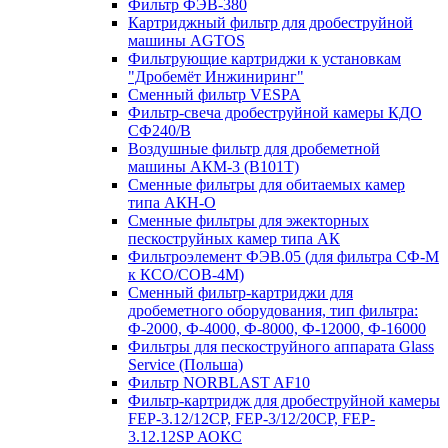
Фильтр ФЭВ-380
Картриджный фильтр для дробеструйной
машины AGTOS
Фильтрующие картриджи к установкам
"Дробемёт Инжиниринг"
Сменный фильтр VESPA
Фильтр-свеча дробеструйной камеры КДО
СФ240/В
Воздушные фильтр для дробеметной
машины АКМ-3 (В101Т)
Сменные фильтры для обитаемых камер
типа АКН-О
Сменные фильтры для эжекторных
пескоструйных камер типа АК
Фильтроэлемент ФЭВ.05 (для фильтра СФ-М
к КСО/СОВ-4М)
Сменный фильтр-картриджи для
дробеметного оборудования, тип фильтра:
Ф-2000, Ф-4000, Ф-8000, Ф-12000, Ф-16000
Фильтры для пескоструйного аппарата Glass
Service (Польша)
Фильтр NORBLAST AF10
Фильтр-картридж для дробеструйной камеры
FEP-3.12/12СР, FEP-3/12/20CP, FEP-
3.12.12SP АОКС