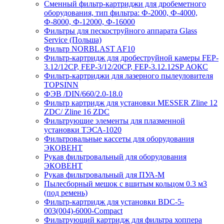
Сменный фильтр-картриджи для дробеметного
оборудования, тип фильтра: Ф-2000, Ф-4000,
Ф-8000, Ф-12000, Ф-16000
Фильтры для пескоструйного аппарата Glass
Service (Польша)
Фильтр NORBLAST AF10
Фильтр-картридж для дробеструйной камеры FEP-
3.12/12СР, FEP-3/12/20CP, FEP-3.12.12SP АОКС
Фильтр-картриджи для лазерного пылеуловителя
TOPSINN
ФЭВ /DIN/660/2.0-18.0
Фильтр картридж для установки MESSER Zline 12
ZDC/ Zline 16 ZDC
Фильтрующие элементы для плазменной
установки ТЭСА-1020
Фильтровальные кассеты для оборудования
ЭКОВЕНТ
Рукав фильтровальный для оборудования
ЭКОВЕНТ
Рукав фильтровальный для ПУА-М
Пылесборный мешок с вшитым кольцом 0.3 м3
(под ремень)
Фильтр-картридж для установки BDC-5-
003(004)-6000-Compact
Фильтрующий картридж для фильтра хоппера