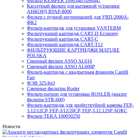
Фильтр KEMPER 1090340/1090447
Кассетный фильтр для вытяжной установки
АНКОРД ВУАР-8000
Фильтр с ручной регенерацией для УВП-2000А-
ФК2
Фильтр-картридж для установки VANTERM
Фильтрующий картридж CART-D Economy
Фильтрующий картридж CART-C
Фильтрующий картридж CART-T12
ФИЛЬТРУЮЩИЕ КАРТРИДЖИ MATURE
POLSKA
Сменный фильтр ASSO AL616
Сменный фильтр ASSO AL600P
Фильтр-картридж с квадратным фланцем Camfil
Farr
ФЭВ 325/Jet3
Сменные фильтры Rosler
Фильтр-патрон для установки ROSLER (аналог
фильтра STR-600)
Фильтр-картридж для дробеструйной камеры FEP-
3.12/12СР, FEP-3/12/20CP, FEP-3.12.12SP АОКС
Фильтр TEKA 100050250
Новости