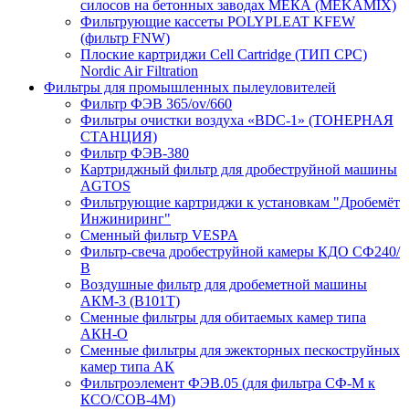
силосов на бетонных заводах МЕКА (MEKAMIX)
Фильтрующие кассеты POLYPLEAT KFEW
(фильтр FNW)
Плоские картриджи Cell Cartridge (ТИП СРС)
Nordic Air Filtration
Фильтры для промышленных пылеуловителей
Фильтр ФЭВ 365/ov/660
Фильтры очистки воздуха «BDC-1» (ТОНЕРНАЯ
СТАНЦИЯ)
Фильтр ФЭВ-380
Картриджный фильтр для дробеструйной машины
AGTOS
Фильтрующие картриджи к установкам "Дробемёт
Инжиниринг"
Сменный фильтр VESPA
Фильтр-свеча дробеструйной камеры КДО СФ240/
В
Воздушные фильтр для дробеметной машины
АКМ-3 (В101Т)
Сменные фильтры для обитаемых камер типа
АКН-О
Сменные фильтры для эжекторных пескоструйных
камер типа АК
Фильтроэлемент ФЭВ.05 (для фильтра СФ-М к
КСО/СОВ-4М)