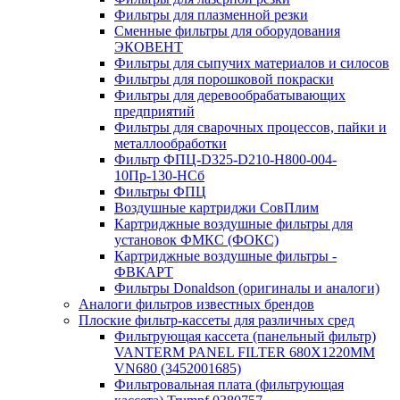
Фильтры для плазменной резки
Сменные фильтры для оборудования
ЭКОВЕНТ
Фильтры для сыпучих материалов и силосов
Фильтры для порошковой покраски
Фильтры для деревообрабатывающих
предприятий
Фильтры для сварочных процессов, пайки и
металлообработки
Фильтр ФПЦ-D325-D210-H800-004-
10Пр-130-НСб
Фильтры ФПЦ
Воздушные картриджи СовПлим
Картриджные воздушные фильтры для
установок ФМКС (ФОКС)
Картриджные воздушные фильтры -
ФВКАРТ
Фильтры Donaldson (оригиналы и аналоги)
Аналоги фильтров известных брендов
Плоские фильтр-кассеты для различных сред
Фильтрующая кассета (панельный фильтр)
VANTERM PANEL FILTER 680X1220MM
VN680 (3452001685)
Фильтровальная плата (фильтрующая