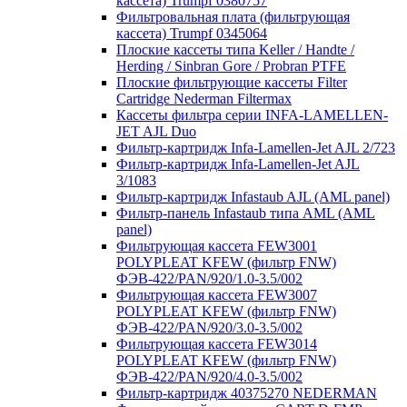
кассета) Trumpf 0380757
Фильтровальная плата (фильтрующая
кассета) Trumpf 0345064
Плоские кассеты типа Keller / Handte /
Herding / Sinbran Gore / Probran PTFE
Плоские фильтрующие кассеты Filter
Cartridge Nederman Filtermax
Кассеты фильтра серии INFA-LAMELLEN-
JET AJL Duo
Фильтр-картридж Infa-Lamellen-Jet AJL 2/723
Фильтр-картридж Infa-Lamellen-Jet AJL
3/1083
Фильтр-картридж Infastaub AJL (AML panel)
Фильтр-панель Infastaub типа AML (AML
panel)
Фильтрующая кассета FEW3001
POLYPLEAT KFEW (фильтр FNW)
ФЭВ-422/PAN/920/1.0-3.5/002
Фильтрующая кассета FEW3007
POLYPLEAT KFEW (фильтр FNW)
ФЭВ-422/PAN/920/3.0-3.5/002
Фильтрующая кассета FEW3014
POLYPLEAT KFEW (фильтр FNW)
ФЭВ-422/PAN/920/4.0-3.5/002
Фильтр-картридж 40375270 NEDERMAN