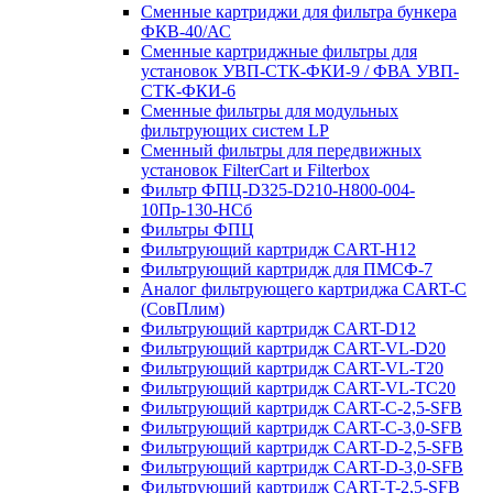
Сменные картриджи для фильтра бункера
ФКВ-40/АС
Сменные картриджные фильтры для
установок УВП-СТК-ФКИ-9 / ФВА УВП-
СТК-ФКИ-6
Сменные фильтры для модульных
фильтрующих систем LP
Сменный фильтры для передвижных
установок FilterCart и Filterbox
Фильтр ФПЦ-D325-D210-H800-004-
10Пр-130-НСб
Фильтры ФПЦ
Фильтрующий картридж CART-H12
Фильтрующий картридж для ПМСФ-7
Аналог фильтрующего картриджа CART-C
(СовПлим)
Фильтрующий картридж CART-D12
Фильтрующий картридж CART-VL-D20
Фильтрующий картридж CART-VL-T20
Фильтрующий картридж CART-VL-TC20
Фильтрующий картридж CART-C-2,5-SFB
Фильтрующий картридж CART-C-3,0-SFB
Фильтрующий картридж CART-D-2,5-SFB
Фильтрующий картридж CART-D-3,0-SFB
Фильтрующий картридж CART-T-2,5-SFB