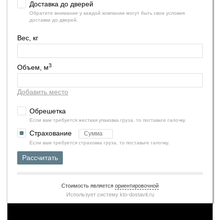
Доставка до дверей
Обратите внимание у каждой компании могут быть свои условия
доставки до дверей.
Вес, кг
3
Объем, м
Добавить место
Обрешетка
Если вам требуется жесткая упаковка груза, то поставьте галочку.
Страхование
Если вам требуется страховка груза, то поставьте галочку.
Рассчитать
Стоимость является
ориентировочной
Использует систему
kto-dostavit.ru