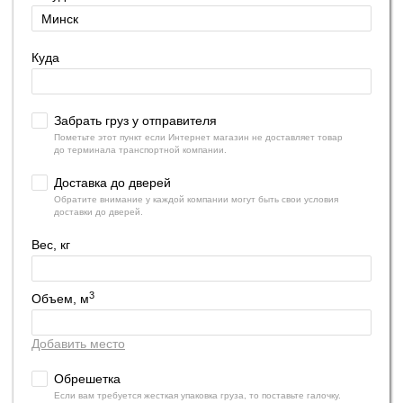
Куда
Забрать груз у отправителя
Пометьте этот пункт если Интернет магазин не доставляет товар
до терминала транспортной компании.
Доставка до дверей
Обратите внимание у каждой компании могут быть свои условия
доставки до дверей.
Вес, кг
3
Объем, м
Добавить место
Обрешетка
Если вам требуется жесткая упаковка груза, то поставьте галочку.