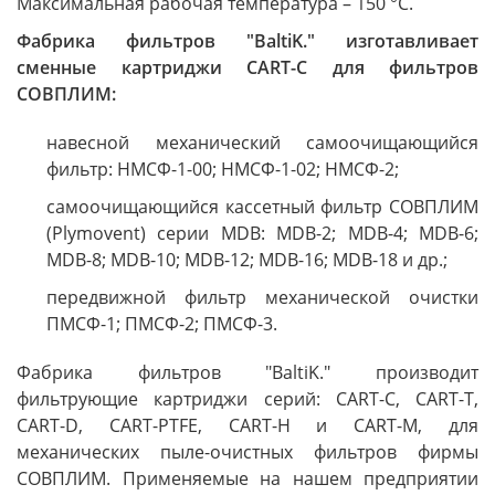
Максимальная рабочая температура – 150 °C.
Фабрика фильтров "BaltiK." изготавливает
сменные картриджи CART-С для фильтров
СОВПЛИМ:
навесной механический самоочищающийся
фильтр: НМСФ-1-00; НМСФ-1-02; НМСФ-2;
самоочищающийся кассетный фильтр СОВПЛИМ
(Plymovent) серии MDB: MDB-2; MDB-4; MDB-6;
MDB-8; MDB-10; MDB-12; MDB-16; MDB-18 и др.;
передвижной фильтр механической очистки
ПМСФ-1; ПМСФ-2; ПМСФ-3.
Фабрика фильтров "BaltiK." производит
фильтрующие картриджи серий: CART-C, CART-T,
CART-D, CART-PTFE, CART-H и CART-M, для
механических пыле-очистных фильтров фирмы
СОВПЛИМ. Применяемые на нашем предприятии