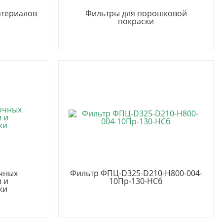
атериалов
Фильтры для порошковой
покраски
очных
Фильтр ФПЦ-D325-D210-H800-004-
и и
10Пр-130-НСб
ки