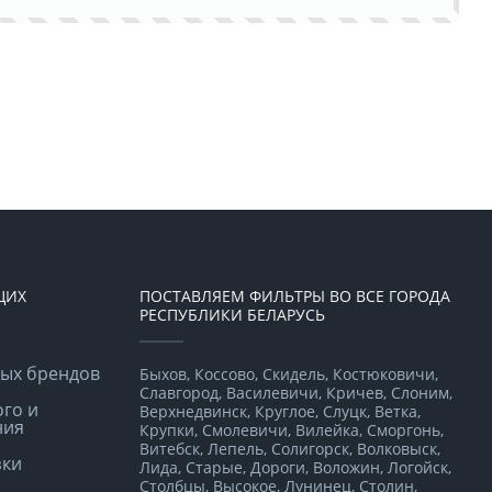
ЩИХ
ПОСТАВЛЯЕМ ФИЛЬТРЫ ВО ВСЕ ГОРОДА
РЕСПУБЛИКИ БЕЛАРУСЬ
ных брендов
Быхов, Коссово, Скидель, Костюковичи,
Славгород, Василевичи, Кричев, Слоним,
ого и
Верхнедвинск, Круглое, Слуцк, Ветка,
ния
Крупки, Смолевичи, Вилейка, Сморгонь,
Витебск, Лепель, Солигорск, Волковыск,
зки
Лида, Старые, Дороги, Воложин, Логойск,
Столбцы, Высокое, Лунинец, Столин,