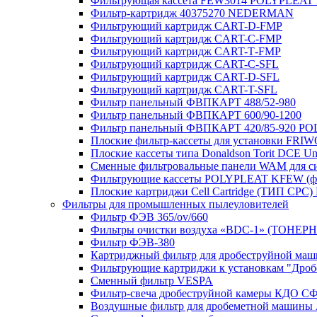
Фильтрующая кассета FEW3014 POLYPLEAT K
Фильтр-картридж 40375270 NEDERMAN
Фильтрующий картридж CART-D-FMP
Фильтрующий картридж CART-С-FMP
Фильтрующий картридж CART-Т-FMP
Фильтрующий картридж CART-C-SFL
Фильтрующий картридж CART-D-SFL
Фильтрующий картридж CART-T-SFL
Фильтр панельный ФВПКАРТ 488/52-980
Фильтр панельный ФВПКАРТ 600/90-1200
Фильтр панельный ФВПКАРТ 420/85-920 P
Плоские фильтр-кассеты для установки FRIWO
Плоские кассеты типа Donaldson Torit DCE Uni
Сменные фильтровальные панели WAM для с
Фильтрующие кассеты POLYPLEAT KFEW (ф
Плоские картриджи Cell Cartridge (ТИП СРС) No
Фильтры для промышленных пылеуловителей
Фильтр ФЭВ 365/ov/660
Фильтры очистки воздуха «BDC-1» (ТОНЕ
Фильтр ФЭВ-380
Картриджный фильтр для дробеструйной м
Фильтрующие картриджи к установкам "Дро
Сменный фильтр VESPA
Фильтр-свеча дробеструйной камеры КДО С
Воздушные фильтр для дробеметной машины