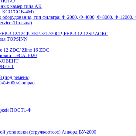
а АКН-О
йных камер типа АК
 к КСО/СОВ-4М)
оборудования, тип фильтра: Ф-2000, Ф-4000, Ф-8000, Ф-12000,
ervice (Польша)
EP-3.12/12СР, FEP-3/12/20CP, FEP-3.12.12SP АОКС
теля TOPSINN
e 12 ZDC/ Zline 16 ZDC
ановки ТЭСА-1020
 ЭКОВЕНТ
КОВЕНТ
 (под ремень)
04)-6000-Compact
иджей ПОСТ1-Ф
й установки (стружкоотсос) Анкорд ВУ-2000