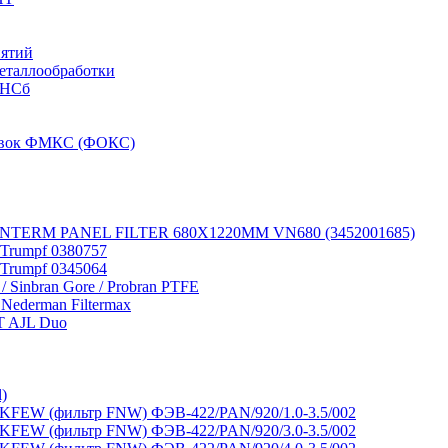
иятий
металлообработки
-НСб
новок ФМКС (ФОКС)
 VANTERM PANEL FILTER 680X1220MM VN680 (3452001685)
 Trumpf 0380757
 Trumpf 0345064
 / Sinbran Gore / Probran PTFE
 Nederman Filtermax
T AJL Duo
)
FEW (фильтр FNW) ФЭВ-422/PAN/920/1.0-3.5/002
FEW (фильтр FNW) ФЭВ-422/PAN/920/3.0-3.5/002