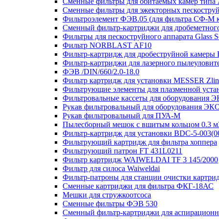
Сменные фильтры для обитаемых камер тип
Сменные фильтры для эжекторных пескостру
Фильтроэлемент ФЭВ.05 (для фильтра СФ-М
Сменный фильтр-картриджи для дробеметного 
Фильтры для пескоструйного аппарата Glass S
Фильтр NORBLAST AF10
Фильтр-картридж для дробеструйной камеры F
Фильтр-картриджи для лазерного пылеулови
ФЭВ /DIN/660/2.0-18.0
Фильтр картридж для установки MESSER Zlin
Фильтрующие элементы для плазменной уст
Фильтровальные кассеты для оборудования
Рукав фильтровальный для оборудования Э
Рукав фильтровальный для ПУА-М
Пылесборный мешок с вшитым кольцом 0.3 м3
Фильтр-картридж для установки BDC-5-003(0
Фильтрующий картридж для фильтра хоппера
Фильтрующий патрон FT 431L0211
Фильтр картридж WAIWELDAI TF 3 145/2000
Фильтр для силоса Waiweldai
Фильтр-патроны для станции очистки картр
Сменные картриджи для фильтра ФКГ-18АС
Мешки для стружкоотсоса
Сменные фильтры ФЭВ 530
Сменный фильтр-картриджи для аспирационно