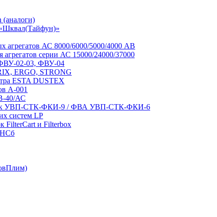
 (аналоги)
 «Шквал(Тайфун)»
 агрегатов АС 8000/6000/5000/4000 АВ
 агрегатов серии АС 15000/24000/37000
 ФВУ-02-03, ФВУ-04
RIX, ERGO, STRONG
льтра ESTA DUSTEX
ов А-001
В-40/АС
вок УВП-СТК-ФКИ-9 / ФВА УВП-СТК-ФКИ-6
их систем LP
ilterCart и Filterbox
-НСб
овПлим)