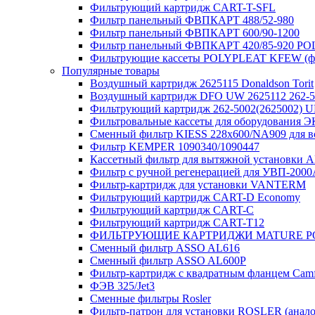
Фильтрующий картридж CART-T-SFL
Фильтр панельный ФВПКАРТ 488/52-980
Фильтр панельный ФВПКАРТ 600/90-1200
Фильтр панельный ФВПКАРТ 420/85-920 P
Фильтрующие кассеты POLYPLEAT KFEW (ф
Популярные товары
Воздушный картридж 2625115 Donaldson Torit
Воздушный картридж DFO UW 2625112 262-5
Фильтрующий картридж 262-5002(262500
Фильтровальные кассеты для оборудования
Сменный фильтр KIESS 228х600/NA909 для 
Фильтр KEMPER 1090340/1090447
Кассетный фильтр для вытяжной установки
Фильтр с ручной регенерацией для УВП-200
Фильтр-картридж для установки VANTERM
Фильтрующий картридж CART-D Economy
Фильтрующий картридж CART-C
Фильтрующий картридж CART-T12
ФИЛЬТРУЮЩИЕ КАРТРИДЖИ MATURE P
Сменный фильтр ASSO AL616
Сменный фильтр ASSO AL600P
Фильтр-картридж с квадратным фланцем Camfi
ФЭВ 325/Jet3
Сменные фильтры Rosler
Фильтр-патрон для установки ROSLER (анало