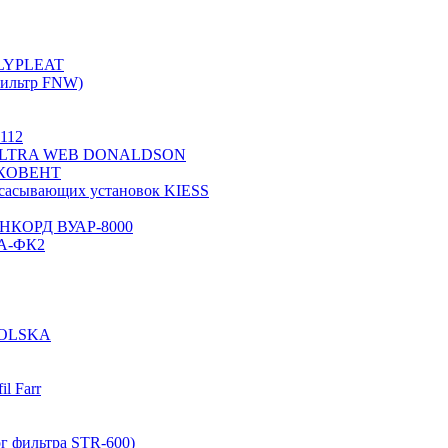
OLYPLEAT
ильтр FNW)
112
2) ULTRA WEB DONALDSON
 ЭКОВЕНТ
всасывающих установок KIESS
 АНКОРД ВУАР-8000
0А-ФК2
OLSKA
l Farr
г фильтра STR-600)