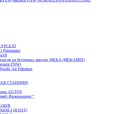
FEW (фильтр FNW) ФЭВ-422/PAN/920/4.0-3.5/002
OLYPLEAT
 Pulsmaster
cell
илосов на бетонных заводах МЕКА (MEKAMIX)
ильтр FNW)
rdic Air Filtration
РНАЯ СТАНЦИЯ)
ашины AGTOS
бемёт Инжиниринг"
Ф240/В
 АКМ-3 (В101Т)