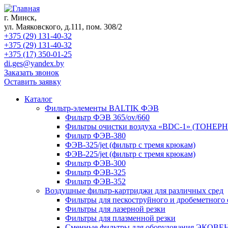
г. Минск,
ул. Маяковского, д.111, пом. 308/2
+375 (29) 131-40-32
+375 (29) 131-40-32
+375 (17) 350-01-25
di.ges@yandex.by
Заказать звонок
Оставить заявку
Каталог
Фильтр-элементы BALTIK ФЭВ
Фильтр ФЭВ 365/ov/660
Фильтры очистки воздуха «BDC-1» (ТОНЕ
Фильтр ФЭВ-380
ФЭВ-325/jet (фильтр с тремя крюкам)
ФЭВ-225/jet (фильтр с тремя крюкам)
Фильтр ФЭВ-300
Фильтр ФЭВ-325
Фильтр ФЭВ-352
Воздушные фильтр-картриджи для различных сред
Фильтры для пескоструйного и дробеметного
Фильтры для лазерной резки
Фильтры для плазменной резки
Сменные фильтры для оборудования ЭКОВЕ