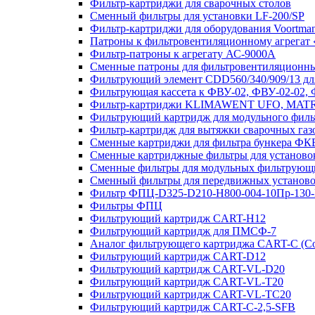
Фильтр-картриджи для сварочных столов
Сменный фильтры для установки LF-200/SP
Фильтр-картриджи для оборудования Voortman
Патроны к фильтровентиляционному агрегат
Фильтр-патроны к агрегату АС-9000А
Сменные патроны для фильтровентиляционных
Фильтрующий элемент CDD560/340/909/13 для
Фильтрующая кассета к ФВУ-02, ФВУ-02-02,
Фильтр-картриджи KLIMAWENT UFO, MAT
Фильтрующий картридж для модульного фи
Фильтр-картридж для вытяжки сварочных газ
Сменные картриджи для фильтра бункера ФК
Сменные картриджные фильтры для устано
Сменные фильтры для модульных фильтрующ
Сменный фильтры для передвижных установок F
Фильтр ФПЦ-D325-D210-H800-004-10Пр-130
Фильтры ФПЦ
Фильтрующий картридж CART-H12
Фильтрующий картридж для ПМСФ-7
Аналог фильтрующего картриджа CART-C (С
Фильтрующий картридж CART-D12
Фильтрующий картридж CART-VL-D20
Фильтрующий картридж CART-VL-T20
Фильтрующий картридж CART-VL-TC20
Фильтрующий картридж CART-C-2,5-SFB