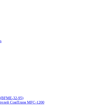
s
(BFME-32-95)
ителей СовПлим MFC-1200