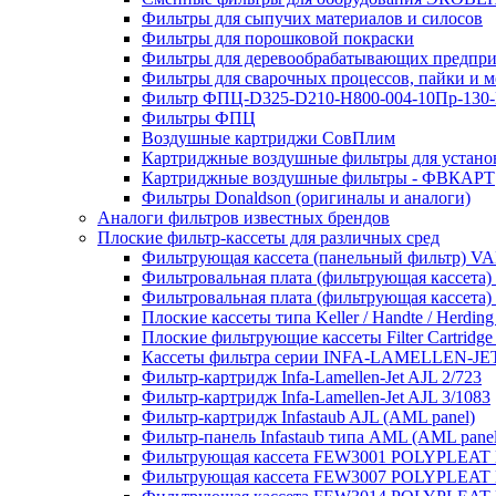
Фильтры для сыпучих материалов и силосов
Фильтры для порошковой покраски
Фильтры для деревообрабатывающих предпр
Фильтры для сварочных процессов, пайки и 
Фильтр ФПЦ-D325-D210-H800-004-10Пр-130
Фильтры ФПЦ
Воздушные картриджи СовПлим
Картриджные воздушные фильтры для уста
Картриджные воздушные фильтры - ФВКАРТ
Фильтры Donaldson (оригиналы и аналоги)
Аналоги фильтров известных брендов
Плоские фильтр-кассеты для различных сред
Фильтрующая кассета (панельный фильтр)
Фильтровальная плата (фильтрующая кассета)
Фильтровальная плата (фильтрующая кассета)
Плоские кассеты типа Keller / Handte / Herding
Плоские фильтрующие кассеты Filter Cartridge
Кассеты фильтра серии INFA-LAMELLEN-JE
Фильтр-картридж Infa-Lamellen-Jet AJL 2/723
Фильтр-картридж Infa-Lamellen-Jet AJL 3/1083
Фильтр-картридж Infastaub AJL (AML panel)
Фильтр-панель Infastaub типа AML (AML panel
Фильтрующая кассета FEW3001 POLYPLEAT K
Фильтрующая кассета FEW3007 POLYPLEAT K