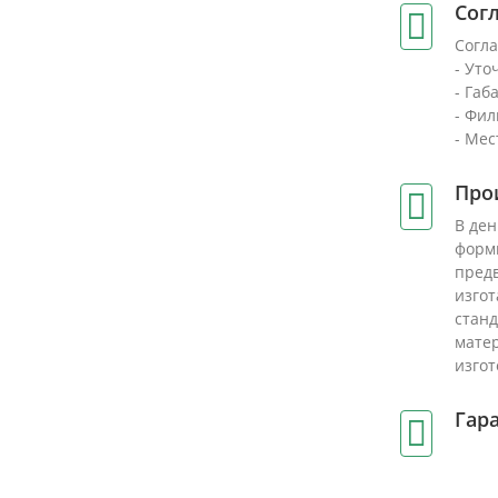
Сог
Согла
- Уто
- Габ
- Фи
- Мес
Про
В ден
форми
предв
изгот
станд
матер
изгот
Гар