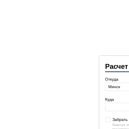
Расчет
Откуда
Куда
Забрать 
Пометьте э
транспортн