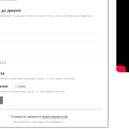
 до дверей
нимание у каждой компании могут быть свои условия доставки до
сто
ка
ебуется жесткая упаковка груза, то поставьте галочку.
ание
ебуется страховка груза, то поставьте галочку.
Стоимость является
ориентировочной
Использует систему
kto-dostavit.ru