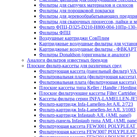
Фильтры для сыпучих материалов и силосов
Фильтры для порошковой покраски
Фильтры для деревообрабатывающих предпр
Фильтры для сварочных процессов, пайки и 
Фильтр ФПЦ-D325-D210-H800-004-10Пр-130
Фильтры ФПЦ
Воздушные картриджи СовПлим
Картриджные воздушные фильтры для уста
Картриджные воздушные фильтры - ФВКАРТ
Фильтры Donaldson (оригиналы и аналоги)
Аналоги фильтров известных брендов
Плоские фильтр-кассеты для различных сред
Фильтрующая кассета (панельный фильтр)
Фильтровальная плата (фильтрующая кассета)
Фильтровальная плата (фильтрующая кассета)
Плоские кассеты типа Keller / Handte / Herding
Плоские фильтрующие кассеты Filter Cartridge
Кассеты фильтра серии INFA-LAMELLEN-JE
Фильтр-картридж Infa-Lamellen-Jet AJL 2/723
Фильтр-картридж Infa-Lamellen-Jet AJL 3/1083
Фильтр-картридж Infastaub AJL (AML panel)
Фильтр-панель Infastaub типа AML (AML panel
Фильтрующая кассета FEW3001 POLYPLEAT K
Фильтрующая кассета FEW3007 POLYPLEAT K