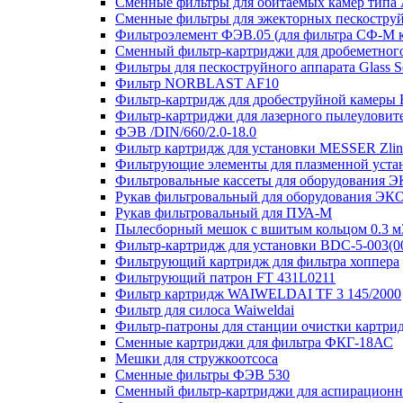
Сменные фильтры для обитаемых камер тип
Сменные фильтры для эжекторных пескостру
Фильтроэлемент ФЭВ.05 (для фильтра СФ-М
Сменный фильтр-картриджи для дробеметного 
Фильтры для пескоструйного аппарата Glass S
Фильтр NORBLAST AF10
Фильтр-картридж для дробеструйной камеры F
Фильтр-картриджи для лазерного пылеулови
ФЭВ /DIN/660/2.0-18.0
Фильтр картридж для установки MESSER Zlin
Фильтрующие элементы для плазменной уст
Фильтровальные кассеты для оборудования
Рукав фильтровальный для оборудования Э
Рукав фильтровальный для ПУА-М
Пылесборный мешок с вшитым кольцом 0.3 м3
Фильтр-картридж для установки BDC-5-003(0
Фильтрующий картридж для фильтра хоппера
Фильтрующий патрон FT 431L0211
Фильтр картридж WAIWELDAI TF 3 145/2000
Фильтр для силоса Waiweldai
Фильтр-патроны для станции очистки картр
Сменные картриджи для фильтра ФКГ-18АС
Мешки для стружкоотсоса
Сменные фильтры ФЭВ 530
Сменный фильтр-картриджи для аспирационно