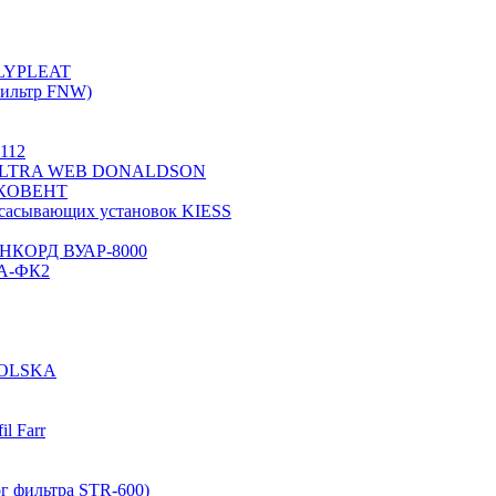
OLYPLEAT
ильтр FNW)
112
2) ULTRA WEB DONALDSON
 ЭКОВЕНТ
всасывающих установок KIESS
 АНКОРД ВУАР-8000
0А-ФК2
OLSKA
l Farr
г фильтра STR-600)