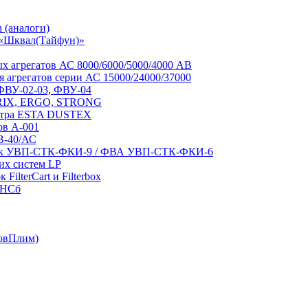
 (аналоги)
 «Шквал(Тайфун)»
 агрегатов АС 8000/6000/5000/4000 АВ
 агрегатов серии АС 15000/24000/37000
 ФВУ-02-03, ФВУ-04
RIX, ERGO, STRONG
льтра ESTA DUSTEX
ов А-001
В-40/АС
вок УВП-СТК-ФКИ-9 / ФВА УВП-СТК-ФКИ-6
их систем LP
ilterCart и Filterbox
-НСб
овПлим)