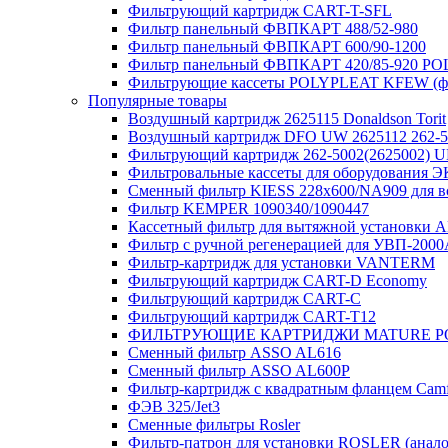
Фильтрующий картридж CART-T-SFL
Фильтр панельный ФВПКАРТ 488/52-980
Фильтр панельный ФВПКАРТ 600/90-1200
Фильтр панельный ФВПКАРТ 420/85-920 P
Фильтрующие кассеты POLYPLEAT KFEW (ф
Популярные товары
Воздушный картридж 2625115 Donaldson Torit
Воздушный картридж DFO UW 2625112 262-5
Фильтрующий картридж 262-5002(262500
Фильтровальные кассеты для оборудования
Сменный фильтр KIESS 228х600/NA909 для 
Фильтр KEMPER 1090340/1090447
Кассетный фильтр для вытяжной установки
Фильтр с ручной регенерацией для УВП-200
Фильтр-картридж для установки VANTERM
Фильтрующий картридж CART-D Economy
Фильтрующий картридж CART-C
Фильтрующий картридж CART-T12
ФИЛЬТРУЮЩИЕ КАРТРИДЖИ MATURE P
Сменный фильтр ASSO AL616
Сменный фильтр ASSO AL600P
Фильтр-картридж с квадратным фланцем Camfi
ФЭВ 325/Jet3
Сменные фильтры Rosler
Фильтр-патрон для установки ROSLER (анало