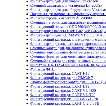
Фильтр-картриджи для сварочных столов
Сменный фильтры для установки LF-200/SP
Фильтр-картриджи для оборудования Voortman
Патроны к фильтровентиляционному агрегат
Фильтр-патроны к агрегату АС-9000А
Сменные патроны для фильтровентиляционных
Фильтрующий элемент CDD560/340/909/13 для
Фильтрующая кассета к ФВУ-02, ФВУ-02-02,
Фильтр-картриджи KLIMAWENT UFO, MAT
Фильтрующий картридж для модульного фи
Фильтр-картридж для вытяжки сварочных газ
Сменные картриджи для фильтра бункера ФК
Сменные картриджные фильтры для устано
Сменные фильтры для модульных фильтрующ
Сменный фильтры для передвижных установок F
Фильтр ФПЦ-D325-D210-H800-004-10Пр-130
Фильтры ФПЦ
Фильтрующий картридж CART-H12
Фильтрующий картридж для ПМСФ-7
Аналог фильтрующего картриджа CART-C (С
Фильтрующий картридж CART-D12
Фильтрующий картридж CART-VL-D20
Фильтрующий картридж CART-VL-T20
Фильтрующий картридж CART-VL-TC20
Фильтрующий картридж CART-C-2,5-SFB