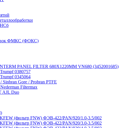
иятий
металлообработки
-НСб
новок ФМКС (ФОКС)
 VANTERM PANEL FILTER 680X1220MM VN680 (3452001685)
 Trumpf 0380757
 Trumpf 0345064
 / Sinbran Gore / Probran PTFE
 Nederman Filtermax
T AJL Duo
)
FEW (фильтр FNW) ФЭВ-422/PAN/920/1.0-3.5/002
FEW (фильтр FNW) ФЭВ-422/PAN/920/3.0-3.5/002