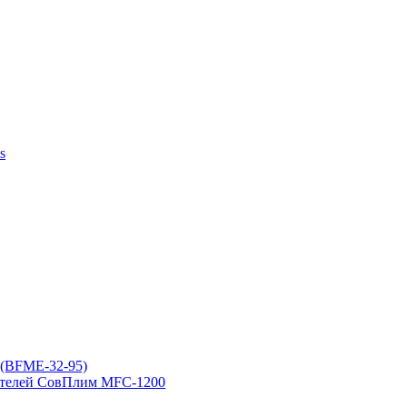
s
(BFME-32-95)
ителей СовПлим MFC-1200