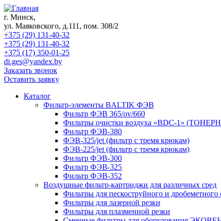
г. Минск,
ул. Маяковского, д.111, пом. 308/2
+375 (29) 131-40-32
+375 (29) 131-40-32
+375 (17) 350-01-25
di.ges@yandex.by
Заказать звонок
Оставить заявку
Каталог
Фильтр-элементы BALTIK ФЭВ
Фильтр ФЭВ 365/ov/660
Фильтры очистки воздуха «BDC-1» (ТОНЕ
Фильтр ФЭВ-380
ФЭВ-325/jet (фильтр с тремя крюкам)
ФЭВ-225/jet (фильтр с тремя крюкам)
Фильтр ФЭВ-300
Фильтр ФЭВ-325
Фильтр ФЭВ-352
Воздушные фильтр-картриджи для различных сред
Фильтры для пескоструйного и дробеметного
Фильтры для лазерной резки
Фильтры для плазменной резки
Сменные фильтры для оборудования ЭКОВЕ