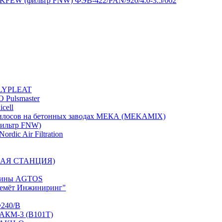
FEW (фильтр FNW) ФЭВ-422/PAN/920/4.0-3.5/002
OLYPLEAT
 Pulsmaster
cell
илосов на бетонных заводах МЕКА (MEKAMIX)
ильтр FNW)
rdic Air Filtration
РНАЯ СТАНЦИЯ)
ашины AGTOS
бемёт Инжиниринг"
Ф240/В
 АКМ-3 (В101Т)