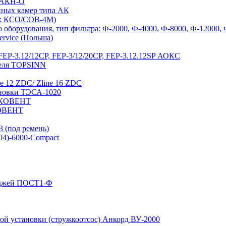
а АКН-О
йных камер типа АК
 к КСО/СОВ-4М)
оборудования, тип фильтра: Ф-2000, Ф-4000, Ф-8000, Ф-12000,
ervice (Польша)
EP-3.12/12СР, FEP-3/12/20CP, FEP-3.12.12SP АОКС
теля TOPSINN
e 12 ZDC/ Zline 16 ZDC
ановки ТЭСА-1020
 ЭКОВЕНТ
КОВЕНТ
 (под ремень)
04)-6000-Compact
иджей ПОСТ1-Ф
й установки (стружкоотсос) Анкорд ВУ-2000