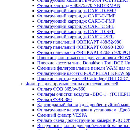
Фильтрующая кассета FEW3014 POLYPLEAT K
Фильтр-картридж 40375270 NEDERMAN
Фильтрующий картридж CART-D-FMP
Фильтрующий картридж CART-С-FMP
Фильтрующий картридж CART-Т-FMP
Фильтрующий картридж CART-C-SFL
Фильтрующий картридж CART-D-SFL
Фильтрующий картридж CART-T-SFL
Фильтр панельный ФВПКАРТ 488/52-980
Фильтр панельный ФВПКАРТ 600/90-1200
Фильтр панельный ФВПКАРТ 420/85-920 P
Плоские фильтр-кассеты для установки FRIWO
Плоские кассеты типа Donaldson Torit DCE Uni
Сменные фильтровальные панели WAM для с
Фильтрующие кассеты POLYPLEAT KFEW (ф
Плоские картриджи Cell Cartridge (ТИП СРС) No
Фильтры для промышленных пылеуловителей
Фильтр ФЭВ 365/ov/660
Фильтры очистки воздуха «BDC-1» (ТОНЕ
Фильтр ФЭВ-380
Картриджный фильтр для дробеструйной м
Фильтрующие картриджи к установкам "Дро
Сменный фильтр VESPA
Фильтр-свеча дробеструйной камеры КДО С
Воздушные фильтр для дробеметной машины