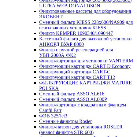
Фильтрующий картридж 262-5002(2625002)
ULTRA WEB DONALDSON
Фильтровальные кассеты для оборудования
ЭКОВЕНТ
Сменный фильтр KIESS 228х600/NA909 для
всасывающих установок KIESS
Фильтр KEMPER 1090340/1090447
Кассетный фильтр для вытяжной установки
АНКОРД ВУАР-8000
Фильтр с ручной регенерацией для
УВП-2000А-ФК2
Фильтр-картридж для установки VANTERM
Фильтрующий картридж CART-D Economy
Фильтрующий картридж CART-C
Фильтрующий картридж CART-T12
ФИЛЬТРУЮЩИЕ КАРТРИДЖИ MATURE
POLSKA
Сменный фильтр ASSO AL616
Сменный фильтр ASSO AL600P
Фильтр-картридж с квадратным фланцем
Camfil Farr
ФЭВ 325/Jet3
Сменные фильтры Rosler
Фильтр-патрон для установки ROSLER
(аналог фильтра STR-600)