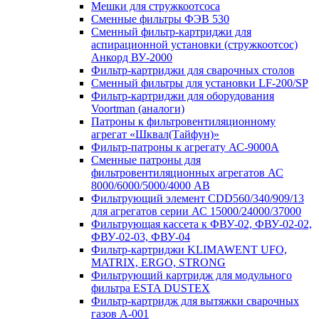
Мешки для стружкоотсоса
Сменные фильтры ФЭВ 530
Сменный фильтр-картриджи для
аспирационной установки (стружкоотсос)
Анкорд ВУ-2000
Фильтр-картриджи для сварочных столов
Сменный фильтры для установки LF-200/SP
Фильтр-картриджи для оборудования
Voortman (аналоги)
Патроны к фильтровентиляционному
агрегат «Шквал(Тайфун)»
Фильтр-патроны к агрегату АС-9000А
Сменные патроны для
фильтровентиляционных агрегатов АС
8000/6000/5000/4000 АВ
Фильтрующий элемент CDD560/340/909/13
для агрегатов серии АС 15000/24000/37000
Фильтрующая кассета к ФВУ-02, ФВУ-02-02,
ФВУ-02-03, ФВУ-04
Фильтр-картриджи KLIMAWENT UFO,
MATRIX, ERGO, STRONG
Фильтрующий картридж для модульного
фильтра ESTA DUSTEX
Фильтр-картридж для вытяжки сварочных
газов А-001