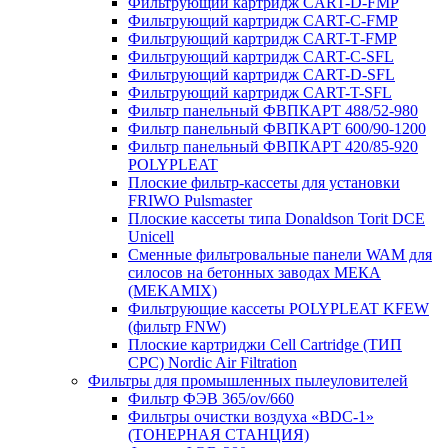
Фильтрующий картридж CART-D-FMP
Фильтрующий картридж CART-С-FMP
Фильтрующий картридж CART-Т-FMP
Фильтрующий картридж CART-C-SFL
Фильтрующий картридж CART-D-SFL
Фильтрующий картридж CART-T-SFL
Фильтр панельный ФВПКАРТ 488/52-980
Фильтр панельный ФВПКАРТ 600/90-1200
Фильтр панельный ФВПКАРТ 420/85-920
POLYPLEAT
Плоские фильтр-кассеты для установки
FRIWO Pulsmaster
Плоские кассеты типа Donaldson Torit DCE
Unicell
Сменные фильтровальные панели WAM для
силосов на бетонных заводах МЕКА
(MEKAMIX)
Фильтрующие кассеты POLYPLEAT KFEW
(фильтр FNW)
Плоские картриджи Cell Cartridge (ТИП
СРС) Nordic Air Filtration
Фильтры для промышленных пылеуловителей
Фильтр ФЭВ 365/ov/660
Фильтры очистки воздуха «BDC-1»
(ТОНЕРНАЯ СТАНЦИЯ)