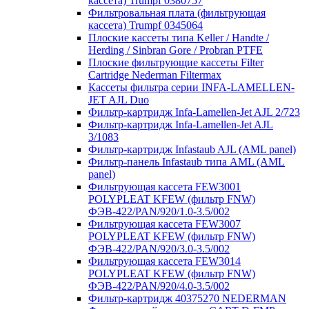
кассета) Trumpf 0380757
Фильтровальная плата (фильтрующая
кассета) Trumpf 0345064
Плоские кассеты типа Keller / Handte /
Herding / Sinbran Gore / Probran PTFE
Плоские фильтрующие кассеты Filter
Cartridge Nederman Filtermax
Кассеты фильтра серии INFA-LAMELLEN-
JET AJL Duo
Фильтр-картридж Infa-Lamellen-Jet AJL 2/723
Фильтр-картридж Infa-Lamellen-Jet AJL
3/1083
Фильтр-картридж Infastaub AJL (AML panel)
Фильтр-панель Infastaub типа AML (AML
panel)
Фильтрующая кассета FEW3001
POLYPLEAT KFEW (фильтр FNW)
ФЭВ-422/PAN/920/1.0-3.5/002
Фильтрующая кассета FEW3007
POLYPLEAT KFEW (фильтр FNW)
ФЭВ-422/PAN/920/3.0-3.5/002
Фильтрующая кассета FEW3014
POLYPLEAT KFEW (фильтр FNW)
ФЭВ-422/PAN/920/4.0-3.5/002
Фильтр-картридж 40375270 NEDERMAN