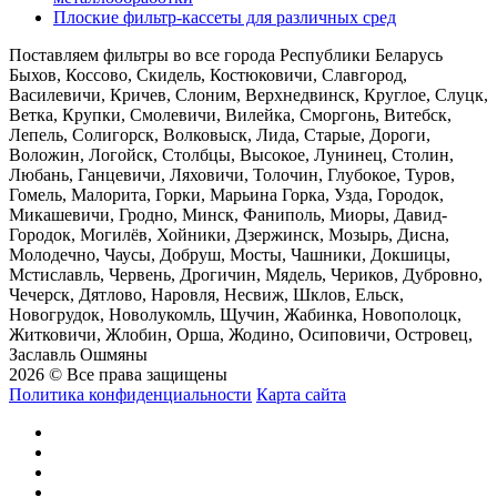
Плоские фильтр-кассеты для различных сред
Поставляем фильтры во все города Республики Беларусь
Быхов, Коссово, Скидель, Костюковичи, Славгород,
Василевичи, Кричев, Слоним, Верхнедвинск, Круглое, Слуцк,
Ветка, Крупки, Смолевичи, Вилейка, Сморгонь, Витебск,
Лепель, Солигорск, Волковыск, Лида, Старые, Дороги,
Воложин, Логойск, Столбцы, Высокое, Лунинец, Столин,
Любань, Ганцевичи, Ляховичи, Толочин, Глубокое, Туров,
Гомель, Малорита, Горки, Марьина Горка, Узда, Городок,
Микашевичи, Гродно, Минск, Фаниполь, Миоры, Давид-
Городок, Могилёв, Хойники, Дзержинск, Мозырь, Дисна,
Молодечно, Чаусы, Добруш, Мосты, Чашники, Докшицы,
Мстиславль, Червень, Дрогичин, Мядель, Чериков, Дубровно,
Чечерск, Дятлово, Наровля, Несвиж, Шклов, Ельск,
Новогрудок, Новолукомль, Щучин, Жабинка, Новополоцк,
Житковичи, Жлобин, Орша, Жодино, Осиповичи, Островец,
Заславль Ошмяны
2026 © Все права защищены
Политика конфиденциальности
Карта сайта