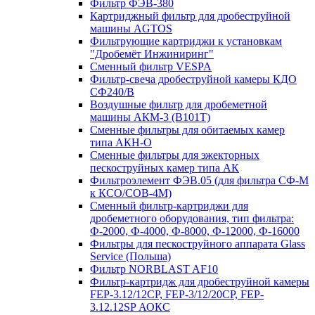
Фильтр ФЭВ-380
Картриджный фильтр для дробеструйной
машины AGTOS
Фильтрующие картриджи к установкам
"Дробемёт Инжиниринг"
Сменный фильтр VESPA
Фильтр-свеча дробеструйной камеры КДО
СФ240/В
Воздушные фильтр для дробеметной
машины АКМ-3 (В101Т)
Сменные фильтры для обитаемых камер
типа АКН-О
Сменные фильтры для эжекторных
пескоструйных камер типа АК
Фильтроэлемент ФЭВ.05 (для фильтра СФ-М
к КСО/СОВ-4М)
Сменный фильтр-картриджи для
дробеметного оборудования, тип фильтра:
Ф-2000, Ф-4000, Ф-8000, Ф-12000, Ф-16000
Фильтры для пескоструйного аппарата Glass
Service (Польша)
Фильтр NORBLAST AF10
Фильтр-картридж для дробеструйной камеры
FEP-3.12/12СР, FEP-3/12/20CP, FEP-
3.12.12SP АОКС