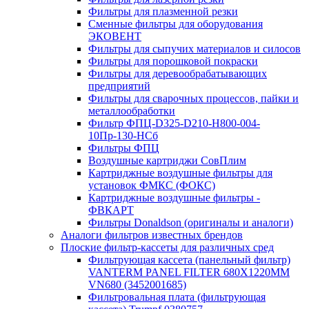
Фильтры для плазменной резки
Сменные фильтры для оборудования
ЭКОВЕНТ
Фильтры для сыпучих материалов и силосов
Фильтры для порошковой покраски
Фильтры для деревообрабатывающих
предприятий
Фильтры для сварочных процессов, пайки и
металлообработки
Фильтр ФПЦ-D325-D210-H800-004-
10Пр-130-НСб
Фильтры ФПЦ
Воздушные картриджи СовПлим
Картриджные воздушные фильтры для
установок ФМКС (ФОКС)
Картриджные воздушные фильтры -
ФВКАРТ
Фильтры Donaldson (оригиналы и аналоги)
Аналоги фильтров известных брендов
Плоские фильтр-кассеты для различных сред
Фильтрующая кассета (панельный фильтр)
VANTERM PANEL FILTER 680X1220MM
VN680 (3452001685)
Фильтровальная плата (фильтрующая