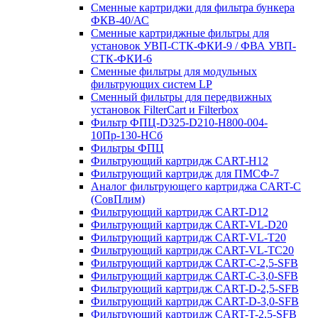
Сменные картриджи для фильтра бункера
ФКВ-40/АС
Сменные картриджные фильтры для
установок УВП-СТК-ФКИ-9 / ФВА УВП-
СТК-ФКИ-6
Сменные фильтры для модульных
фильтрующих систем LP
Сменный фильтры для передвижных
установок FilterCart и Filterbox
Фильтр ФПЦ-D325-D210-H800-004-
10Пр-130-НСб
Фильтры ФПЦ
Фильтрующий картридж CART-H12
Фильтрующий картридж для ПМСФ-7
Аналог фильтрующего картриджа CART-C
(СовПлим)
Фильтрующий картридж CART-D12
Фильтрующий картридж CART-VL-D20
Фильтрующий картридж CART-VL-T20
Фильтрующий картридж CART-VL-TC20
Фильтрующий картридж CART-C-2,5-SFB
Фильтрующий картридж CART-C-3,0-SFB
Фильтрующий картридж CART-D-2,5-SFB
Фильтрующий картридж CART-D-3,0-SFB
Фильтрующий картридж CART-T-2,5-SFB