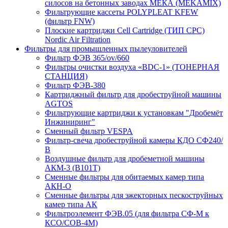
силосов на бетонных заводах МЕКА (MEKAMIX)
Фильтрующие кассеты POLYPLEAT KFEW
(фильтр FNW)
Плоские картриджи Cell Cartridge (ТИП СРС)
Nordic Air Filtration
Фильтры для промышленных пылеуловителей
Фильтр ФЭВ 365/ov/660
Фильтры очистки воздуха «BDC-1» (ТОНЕРНАЯ
СТАНЦИЯ)
Фильтр ФЭВ-380
Картриджный фильтр для дробеструйной машины
AGTOS
Фильтрующие картриджи к установкам "Дробемёт
Инжиниринг"
Сменный фильтр VESPA
Фильтр-свеча дробеструйной камеры КДО СФ240/
В
Воздушные фильтр для дробеметной машины
АКМ-3 (В101Т)
Сменные фильтры для обитаемых камер типа
АКН-О
Сменные фильтры для эжекторных пескоструйных
камер типа АК
Фильтроэлемент ФЭВ.05 (для фильтра СФ-М к
КСО/СОВ-4М)