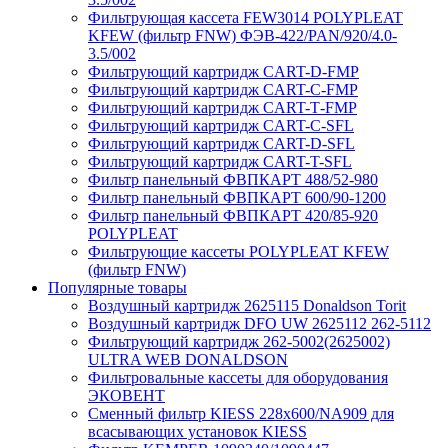
Фильтрующая кассета FEW3014 POLYPLEAT
KFEW (фильтр FNW) ФЭВ-422/PAN/920/4.0-
3.5/002
Фильтрующий картридж CART-D-FMP
Фильтрующий картридж CART-С-FMP
Фильтрующий картридж CART-Т-FMP
Фильтрующий картридж CART-C-SFL
Фильтрующий картридж CART-D-SFL
Фильтрующий картридж CART-T-SFL
Фильтр панельный ФВПКАРТ 488/52-980
Фильтр панельный ФВПКАРТ 600/90-1200
Фильтр панельный ФВПКАРТ 420/85-920
POLYPLEAT
Фильтрующие кассеты POLYPLEAT KFEW
(фильтр FNW)
Популярные товары
Воздушный картридж 2625115 Donaldson Torit
Воздушный картридж DFO UW 2625112 262-5112
Фильтрующий картридж 262-5002(2625002)
ULTRA WEB DONALDSON
Фильтровальные кассеты для оборудования
ЭКОВЕНТ
Сменный фильтр KIESS 228х600/NA909 для
всасывающих установок KIESS