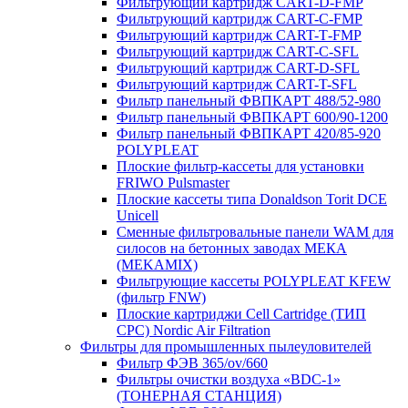
Фильтрующий картридж CART-D-FMP
Фильтрующий картридж CART-С-FMP
Фильтрующий картридж CART-Т-FMP
Фильтрующий картридж CART-C-SFL
Фильтрующий картридж CART-D-SFL
Фильтрующий картридж CART-T-SFL
Фильтр панельный ФВПКАРТ 488/52-980
Фильтр панельный ФВПКАРТ 600/90-1200
Фильтр панельный ФВПКАРТ 420/85-920
POLYPLEAT
Плоские фильтр-кассеты для установки
FRIWO Pulsmaster
Плоские кассеты типа Donaldson Torit DCE
Unicell
Сменные фильтровальные панели WAM для
силосов на бетонных заводах МЕКА
(MEKAMIX)
Фильтрующие кассеты POLYPLEAT KFEW
(фильтр FNW)
Плоские картриджи Cell Cartridge (ТИП
СРС) Nordic Air Filtration
Фильтры для промышленных пылеуловителей
Фильтр ФЭВ 365/ov/660
Фильтры очистки воздуха «BDC-1»
(ТОНЕРНАЯ СТАНЦИЯ)