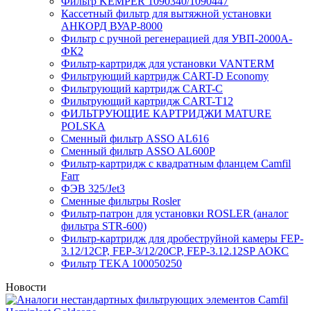
Фильтр KEMPER 1090340/1090447
Кассетный фильтр для вытяжной установки
АНКОРД ВУАР-8000
Фильтр с ручной регенерацией для УВП-2000А-
ФК2
Фильтр-картридж для установки VANTERM
Фильтрующий картридж CART-D Economy
Фильтрующий картридж CART-C
Фильтрующий картридж CART-T12
ФИЛЬТРУЮЩИЕ КАРТРИДЖИ MATURE
POLSKA
Сменный фильтр ASSO AL616
Сменный фильтр ASSO AL600P
Фильтр-картридж с квадратным фланцем Camfil
Farr
ФЭВ 325/Jet3
Сменные фильтры Rosler
Фильтр-патрон для установки ROSLER (аналог
фильтра STR-600)
Фильтр-картридж для дробеструйной камеры FEP-
3.12/12СР, FEP-3/12/20CP, FEP-3.12.12SP АОКС
Фильтр TEKA 100050250
Новости