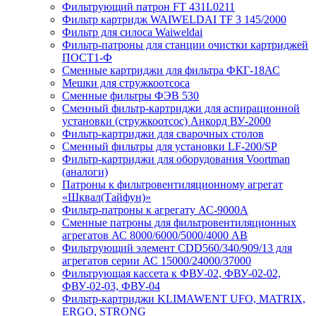
Фильтрующий патрон FT 431L0211
Фильтр картридж WAIWELDAI TF 3 145/2000
Фильтр для силоса Waiweldai
Фильтр-патроны для станции очистки картриджей
ПОСТ1-Ф
Сменные картриджи для фильтра ФКГ-18АС
Мешки для стружкоотсоса
Сменные фильтры ФЭВ 530
Сменный фильтр-картриджи для аспирационной
установки (стружкоотсос) Анкорд ВУ-2000
Фильтр-картриджи для сварочных столов
Сменный фильтры для установки LF-200/SP
Фильтр-картриджи для оборудования Voortman
(аналоги)
Патроны к фильтровентиляционному агрегат
«Шквал(Тайфун)»
Фильтр-патроны к агрегату АС-9000А
Сменные патроны для фильтровентиляционных
агрегатов АС 8000/6000/5000/4000 АВ
Фильтрующий элемент CDD560/340/909/13 для
агрегатов серии АС 15000/24000/37000
Фильтрующая кассета к ФВУ-02, ФВУ-02-02,
ФВУ-02-03, ФВУ-04
Фильтр-картриджи KLIMAWENT UFO, MATRIX,
ERGO, STRONG