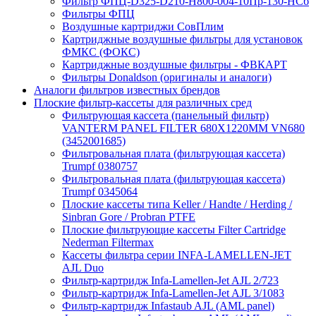
Фильтр ФПЦ-D325-D210-H800-004-10Пр-130-НСб
Фильтры ФПЦ
Воздушные картриджи СовПлим
Картриджные воздушные фильтры для установок
ФМКС (ФОКС)
Картриджные воздушные фильтры - ФВКАРТ
Фильтры Donaldson (оригиналы и аналоги)
Аналоги фильтров известных брендов
Плоские фильтр-кассеты для различных сред
Фильтрующая кассета (панельный фильтр)
VANTERM PANEL FILTER 680X1220MM VN680
(3452001685)
Фильтровальная плата (фильтрующая кассета)
Trumpf 0380757
Фильтровальная плата (фильтрующая кассета)
Trumpf 0345064
Плоские кассеты типа Keller / Handte / Herding /
Sinbran Gore / Probran PTFE
Плоские фильтрующие кассеты Filter Cartridge
Nederman Filtermax
Кассеты фильтра серии INFA-LAMELLEN-JET
AJL Duo
Фильтр-картридж Infa-Lamellen-Jet AJL 2/723
Фильтр-картридж Infa-Lamellen-Jet AJL 3/1083
Фильтр-картридж Infastaub AJL (AML panel)