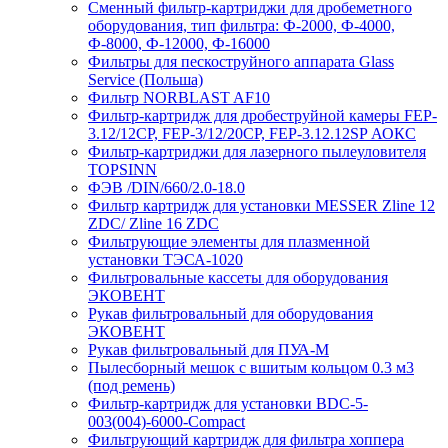
Сменный фильтр-картриджи для дробеметного
оборудования, тип фильтра: Ф-2000, Ф-4000,
Ф-8000, Ф-12000, Ф-16000
Фильтры для пескоструйного аппарата Glass
Service (Польша)
Фильтр NORBLAST AF10
Фильтр-картридж для дробеструйной камеры FEP-
3.12/12СР, FEP-3/12/20CP, FEP-3.12.12SP АОКС
Фильтр-картриджи для лазерного пылеуловителя
TOPSINN
ФЭВ /DIN/660/2.0-18.0
Фильтр картридж для установки MESSER Zline 12
ZDC/ Zline 16 ZDC
Фильтрующие элементы для плазменной
установки ТЭСА-1020
Фильтровальные кассеты для оборудования
ЭКОВЕНТ
Рукав фильтровальный для оборудования
ЭКОВЕНТ
Рукав фильтровальный для ПУА-М
Пылесборный мешок с вшитым кольцом 0.3 м3
(под ремень)
Фильтр-картридж для установки BDC-5-
003(004)-6000-Compact
Фильтрующий картридж для фильтра хоппера