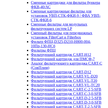
Сменные картриджи для фильтра бункера
ФКВ-40/АС
Сменные картриджные фильтры для
установок УВП-СТК-ФКИ-9 / ФВА УВП-
СТК-ФКИ-6
Сменные фильтры для модульных
фильтрующих систем LP
Сменный фильтры для передвижных
установок FilterCart и Filterbox
Фильтр ФПЦ-D325-D210-H800-004-
10Пр-130-НСб
Фильтры ФПЦ
Фильтрующий картридж CART-H12
Фильтрующий картридж для ПМСФ-7
Аналог фильтрующего картриджа CART-C
(СовПлим)
Фильтрующий картридж CART-D12
Фильтрующий картридж CART-VL-D20
Фильтрующий картридж CART-VL-T20
Фильтрующий картридж CART-VL-TC20
Фильтрующий картридж CART-C-2,5-SFB
Фильтрующий картридж CART-C-3,0-SFB
Фильтрующий картридж CART-D-2,5-SFB
Фильтрующий картридж CART-D-3,0-SFB
Фильтрующий картридж CART-T-2,5-SFB