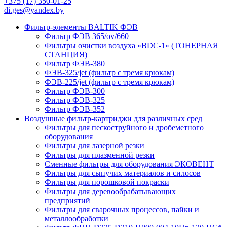
+375 (17) 350-01-25
di.ges@yandex.by
Фильтр-элементы BALTIK ФЭВ
Фильтр ФЭВ 365/ov/660
Фильтры очистки воздуха «BDC-1» (ТОНЕРНАЯ
СТАНЦИЯ)
Фильтр ФЭВ-380
ФЭВ-325/jet (фильтр с тремя крюкам)
ФЭВ-225/jet (фильтр с тремя крюкам)
Фильтр ФЭВ-300
Фильтр ФЭВ-325
Фильтр ФЭВ-352
Воздушные фильтр-картриджи для различных сред
Фильтры для пескоструйного и дробеметного
оборудования
Фильтры для лазерной резки
Фильтры для плазменной резки
Сменные фильтры для оборудования ЭКОВЕНТ
Фильтры для сыпучих материалов и силосов
Фильтры для порошковой покраски
Фильтры для деревообрабатывающих
предприятий
Фильтры для сварочных процессов, пайки и
металлообработки