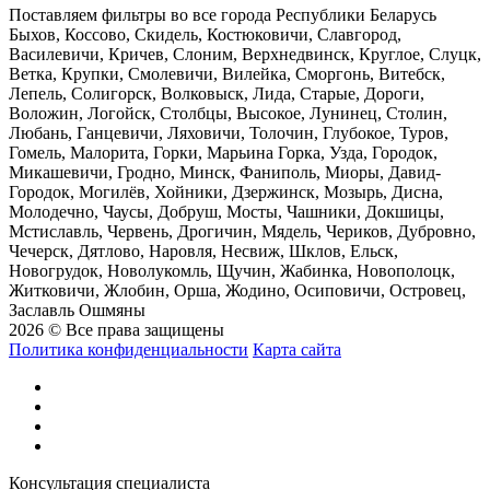
Поставляем фильтры во все города Республики Беларусь
Быхов, Коссово, Скидель, Костюковичи, Славгород,
Василевичи, Кричев, Слоним, Верхнедвинск, Круглое, Слуцк,
Ветка, Крупки, Смолевичи, Вилейка, Сморгонь, Витебск,
Лепель, Солигорск, Волковыск, Лида, Старые, Дороги,
Воложин, Логойск, Столбцы, Высокое, Лунинец, Столин,
Любань, Ганцевичи, Ляховичи, Толочин, Глубокое, Туров,
Гомель, Малорита, Горки, Марьина Горка, Узда, Городок,
Микашевичи, Гродно, Минск, Фаниполь, Миоры, Давид-
Городок, Могилёв, Хойники, Дзержинск, Мозырь, Дисна,
Молодечно, Чаусы, Добруш, Мосты, Чашники, Докшицы,
Мстиславль, Червень, Дрогичин, Мядель, Чериков, Дубровно,
Чечерск, Дятлово, Наровля, Несвиж, Шклов, Ельск,
Новогрудок, Новолукомль, Щучин, Жабинка, Новополоцк,
Житковичи, Жлобин, Орша, Жодино, Осиповичи, Островец,
Заславль Ошмяны
2026 © Все права защищены
Политика конфиденциальности
Карта сайта
Консультация специалиста