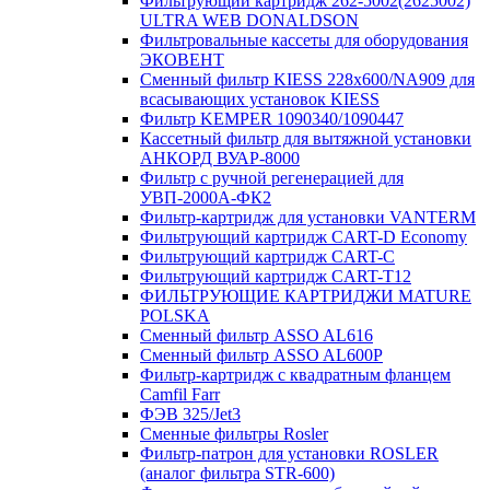
Фильтрующий картридж 262-5002(2625002)
ULTRA WEB DONALDSON
Фильтровальные кассеты для оборудования
ЭКОВЕНТ
Сменный фильтр KIESS 228х600/NA909 для
всасывающих установок KIESS
Фильтр KEMPER 1090340/1090447
Кассетный фильтр для вытяжной установки
АНКОРД ВУАР-8000
Фильтр с ручной регенерацией для
УВП-2000А-ФК2
Фильтр-картридж для установки VANTERM
Фильтрующий картридж CART-D Economy
Фильтрующий картридж CART-C
Фильтрующий картридж CART-T12
ФИЛЬТРУЮЩИЕ КАРТРИДЖИ MATURE
POLSKA
Сменный фильтр ASSO AL616
Сменный фильтр ASSO AL600P
Фильтр-картридж с квадратным фланцем
Camfil Farr
ФЭВ 325/Jet3
Сменные фильтры Rosler
Фильтр-патрон для установки ROSLER
(аналог фильтра STR-600)