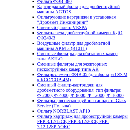
Фильтр ФЭВ-380
Картриджный фильтр для дробеструйной
машины AGTOS
Фильтрующие картриджи к установкам
"Дробемёт Инжиниринг"
Сменный фильтр VESPA
Фильтр-свеча дробеструйной камеры КДО
СФ240/В
Воздушные фильтр для дробеметной
машины АКМ-3 (В101Т)
Сменные фильтры для обитаемых камер
типа АКН-О
Сменные фильтры для эжекторных
пескоструйных камер типа АК
Фильтроэлемент ФЭВ.05 (для фильтра СФ-М
к КСО/СОВ-4М)
Сменный фильтр-картриджи для
дробеметного оборудования, тип фильтра:
Ф-2000, Ф-4000, Ф-8000, Ф-12000, Ф-16000
Фильтры для пескоструйного аппарата Glass
Service (Польша)
Фильтр NORBLAST AF10
Фильтр-картридж для дробеструйной камеры
FEP-3.12/12СР, FEP-3/12/20CP, FEP-
3.12.12SP АОКС