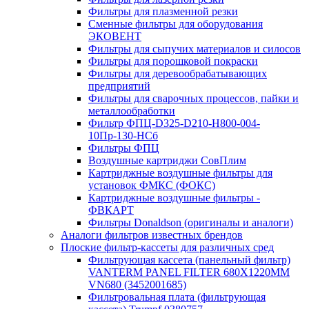
Фильтры для плазменной резки
Сменные фильтры для оборудования
ЭКОВЕНТ
Фильтры для сыпучих материалов и силосов
Фильтры для порошковой покраски
Фильтры для деревообрабатывающих
предприятий
Фильтры для сварочных процессов, пайки и
металлообработки
Фильтр ФПЦ-D325-D210-H800-004-
10Пр-130-НСб
Фильтры ФПЦ
Воздушные картриджи СовПлим
Картриджные воздушные фильтры для
установок ФМКС (ФОКС)
Картриджные воздушные фильтры -
ФВКАРТ
Фильтры Donaldson (оригиналы и аналоги)
Аналоги фильтров известных брендов
Плоские фильтр-кассеты для различных сред
Фильтрующая кассета (панельный фильтр)
VANTERM PANEL FILTER 680X1220MM
VN680 (3452001685)
Фильтровальная плата (фильтрующая