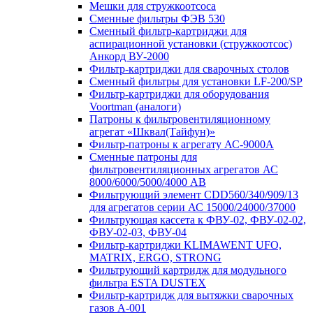
Мешки для стружкоотсоса
Сменные фильтры ФЭВ 530
Сменный фильтр-картриджи для
аспирационной установки (стружкоотсос)
Анкорд ВУ-2000
Фильтр-картриджи для сварочных столов
Сменный фильтры для установки LF-200/SP
Фильтр-картриджи для оборудования
Voortman (аналоги)
Патроны к фильтровентиляционному
агрегат «Шквал(Тайфун)»
Фильтр-патроны к агрегату АС-9000А
Сменные патроны для
фильтровентиляционных агрегатов АС
8000/6000/5000/4000 АВ
Фильтрующий элемент CDD560/340/909/13
для агрегатов серии АС 15000/24000/37000
Фильтрующая кассета к ФВУ-02, ФВУ-02-02,
ФВУ-02-03, ФВУ-04
Фильтр-картриджи KLIMAWENT UFO,
MATRIX, ERGO, STRONG
Фильтрующий картридж для модульного
фильтра ESTA DUSTEX
Фильтр-картридж для вытяжки сварочных
газов А-001