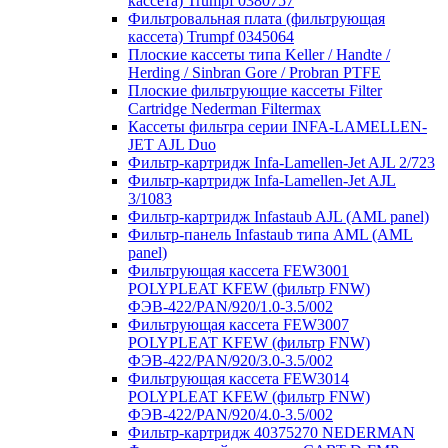
кассета) Trumpf 0380757
Фильтровальная плата (фильтрующая
кассета) Trumpf 0345064
Плоские кассеты типа Keller / Handte /
Herding / Sinbran Gore / Probran PTFE
Плоские фильтрующие кассеты Filter
Cartridge Nederman Filtermax
Кассеты фильтра серии INFA-LAMELLEN-
JET AJL Duo
Фильтр-картридж Infa-Lamellen-Jet AJL 2/723
Фильтр-картридж Infa-Lamellen-Jet AJL
3/1083
Фильтр-картридж Infastaub AJL (AML panel)
Фильтр-панель Infastaub типа AML (AML
panel)
Фильтрующая кассета FEW3001
POLYPLEAT KFEW (фильтр FNW)
ФЭВ-422/PAN/920/1.0-3.5/002
Фильтрующая кассета FEW3007
POLYPLEAT KFEW (фильтр FNW)
ФЭВ-422/PAN/920/3.0-3.5/002
Фильтрующая кассета FEW3014
POLYPLEAT KFEW (фильтр FNW)
ФЭВ-422/PAN/920/4.0-3.5/002
Фильтр-картридж 40375270 NEDERMAN