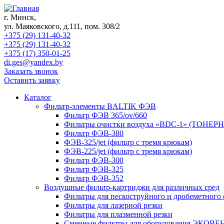
г. Минск,
ул. Маяковского, д.111, пом. 308/2
+375 (29) 131-40-32
+375 (29) 131-40-32
+375 (17) 350-01-25
di.ges@yandex.by
Заказать звонок
Оставить заявку
Каталог
Фильтр-элементы BALTIK ФЭВ
Фильтр ФЭВ 365/ov/660
Фильтры очистки воздуха «BDC-1» (ТОНЕ
Фильтр ФЭВ-380
ФЭВ-325/jet (фильтр с тремя крюкам)
ФЭВ-225/jet (фильтр с тремя крюкам)
Фильтр ФЭВ-300
Фильтр ФЭВ-325
Фильтр ФЭВ-352
Воздушные фильтр-картриджи для различных сред
Фильтры для пескоструйного и дробеметного
Фильтры для лазерной резки
Фильтры для плазменной резки
Сменные фильтры для оборудования ЭКОВЕ