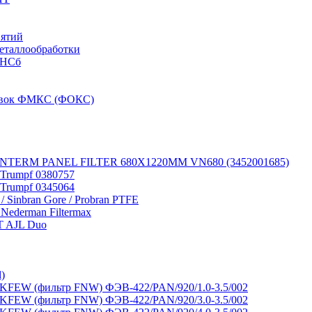
иятий
металлообработки
-НСб
новок ФМКС (ФОКС)
 VANTERM PANEL FILTER 680X1220MM VN680 (3452001685)
 Trumpf 0380757
 Trumpf 0345064
 / Sinbran Gore / Probran PTFE
 Nederman Filtermax
T AJL Duo
)
FEW (фильтр FNW) ФЭВ-422/PAN/920/1.0-3.5/002
FEW (фильтр FNW) ФЭВ-422/PAN/920/3.0-3.5/002