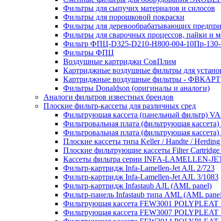
Фильтры для сыпучих материалов и силосов
Фильтры для порошковой покраски
Фильтры для деревообрабатывающих предпр
Фильтры для сварочных процессов, пайки и 
Фильтр ФПЦ-D325-D210-H800-004-10Пр-130
Фильтры ФПЦ
Воздушные картриджи СовПлим
Картриджные воздушные фильтры для уста
Картриджные воздушные фильтры - ФВКАРТ
Фильтры Donaldson (оригиналы и аналоги)
Аналоги фильтров известных брендов
Плоские фильтр-кассеты для различных сред
Фильтрующая кассета (панельный фильтр)
Фильтровальная плата (фильтрующая кассета)
Фильтровальная плата (фильтрующая кассета)
Плоские кассеты типа Keller / Handte / Herding
Плоские фильтрующие кассеты Filter Cartridge
Кассеты фильтра серии INFA-LAMELLEN-JE
Фильтр-картридж Infa-Lamellen-Jet AJL 2/723
Фильтр-картридж Infa-Lamellen-Jet AJL 3/1083
Фильтр-картридж Infastaub AJL (AML panel)
Фильтр-панель Infastaub типа AML (AML panel
Фильтрующая кассета FEW3001 POLYPLEAT K
Фильтрующая кассета FEW3007 POLYPLEAT K