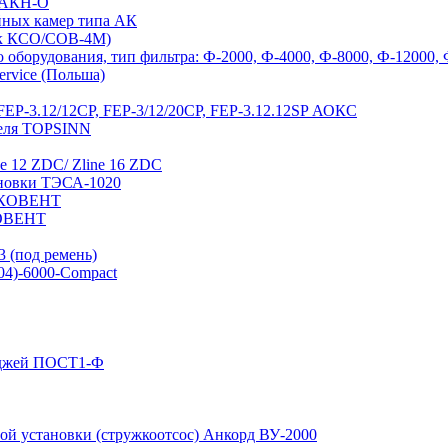
а АКН-О
йных камер типа АК
 к КСО/СОВ-4М)
оборудования, тип фильтра: Ф-2000, Ф-4000, Ф-8000, Ф-12000,
ervice (Польша)
EP-3.12/12СР, FEP-3/12/20CP, FEP-3.12.12SP АОКС
теля TOPSINN
e 12 ZDC/ Zline 16 ZDC
ановки ТЭСА-1020
 ЭКОВЕНТ
КОВЕНТ
 (под ремень)
04)-6000-Compact
иджей ПОСТ1-Ф
й установки (стружкоотсос) Анкорд ВУ-2000