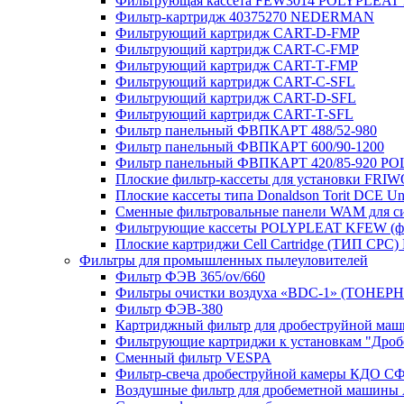
Фильтрующая кассета FEW3014 POLYPLEAT K
Фильтр-картридж 40375270 NEDERMAN
Фильтрующий картридж CART-D-FMP
Фильтрующий картридж CART-С-FMP
Фильтрующий картридж CART-Т-FMP
Фильтрующий картридж CART-C-SFL
Фильтрующий картридж CART-D-SFL
Фильтрующий картридж CART-T-SFL
Фильтр панельный ФВПКАРТ 488/52-980
Фильтр панельный ФВПКАРТ 600/90-1200
Фильтр панельный ФВПКАРТ 420/85-920 P
Плоские фильтр-кассеты для установки FRIWO
Плоские кассеты типа Donaldson Torit DCE Uni
Сменные фильтровальные панели WAM для с
Фильтрующие кассеты POLYPLEAT KFEW (ф
Плоские картриджи Cell Cartridge (ТИП СРС) No
Фильтры для промышленных пылеуловителей
Фильтр ФЭВ 365/ov/660
Фильтры очистки воздуха «BDC-1» (ТОНЕ
Фильтр ФЭВ-380
Картриджный фильтр для дробеструйной м
Фильтрующие картриджи к установкам "Дро
Сменный фильтр VESPA
Фильтр-свеча дробеструйной камеры КДО С
Воздушные фильтр для дробеметной машины