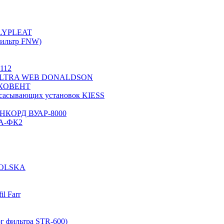
OLYPLEAT
ильтр FNW)
112
2) ULTRA WEB DONALDSON
 ЭКОВЕНТ
всасывающих установок KIESS
 АНКОРД ВУАР-8000
0А-ФК2
OLSKA
l Farr
г фильтра STR-600)