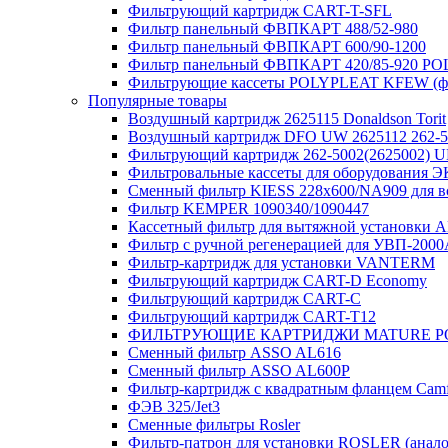
Фильтрующий картридж CART-T-SFL
Фильтр панельный ФВПКАРТ 488/52-980
Фильтр панельный ФВПКАРТ 600/90-1200
Фильтр панельный ФВПКАРТ 420/85-920 P
Фильтрующие кассеты POLYPLEAT KFEW (ф
Популярные товары
Воздушный картридж 2625115 Donaldson Torit
Воздушный картридж DFO UW 2625112 262-5
Фильтрующий картридж 262-5002(262500
Фильтровальные кассеты для оборудования
Сменный фильтр KIESS 228х600/NA909 для 
Фильтр KEMPER 1090340/1090447
Кассетный фильтр для вытяжной установки
Фильтр с ручной регенерацией для УВП-200
Фильтр-картридж для установки VANTERM
Фильтрующий картридж CART-D Economy
Фильтрующий картридж CART-C
Фильтрующий картридж CART-T12
ФИЛЬТРУЮЩИЕ КАРТРИДЖИ MATURE P
Сменный фильтр ASSO AL616
Сменный фильтр ASSO AL600P
Фильтр-картридж с квадратным фланцем Camfi
ФЭВ 325/Jet3
Сменные фильтры Rosler
Фильтр-патрон для установки ROSLER (анало