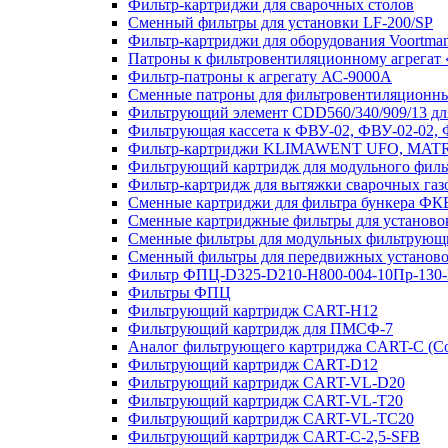
Фильтр-картриджи для сварочных столов
Сменный фильтры для установки LF-200/SP
Фильтр-картриджи для оборудования Voortman
Патроны к фильтровентиляционному агрегат
Фильтр-патроны к агрегату АС-9000А
Сменные патроны для фильтровентиляционных
Фильтрующий элемент CDD560/340/909/13 для
Фильтрующая кассета к ФВУ-02, ФВУ-02-02,
Фильтр-картриджи KLIMAWENT UFO, MAT
Фильтрующий картридж для модульного фи
Фильтр-картридж для вытяжки сварочных газ
Сменные картриджи для фильтра бункера ФК
Сменные картриджные фильтры для устано
Сменные фильтры для модульных фильтрующ
Сменный фильтры для передвижных установок F
Фильтр ФПЦ-D325-D210-H800-004-10Пр-130
Фильтры ФПЦ
Фильтрующий картридж CART-H12
Фильтрующий картридж для ПМСФ-7
Аналог фильтрующего картриджа CART-C (С
Фильтрующий картридж CART-D12
Фильтрующий картридж CART-VL-D20
Фильтрующий картридж CART-VL-T20
Фильтрующий картридж CART-VL-TC20
Фильтрующий картридж CART-C-2,5-SFB