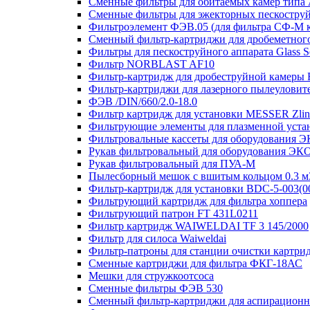
Сменные фильтры для обитаемых камер тип
Сменные фильтры для эжекторных пескостру
Фильтроэлемент ФЭВ.05 (для фильтра СФ-М
Сменный фильтр-картриджи для дробеметного 
Фильтры для пескоструйного аппарата Glass S
Фильтр NORBLAST AF10
Фильтр-картридж для дробеструйной камеры F
Фильтр-картриджи для лазерного пылеулови
ФЭВ /DIN/660/2.0-18.0
Фильтр картридж для установки MESSER Zlin
Фильтрующие элементы для плазменной уст
Фильтровальные кассеты для оборудования
Рукав фильтровальный для оборудования Э
Рукав фильтровальный для ПУА-М
Пылесборный мешок с вшитым кольцом 0.3 м3
Фильтр-картридж для установки BDC-5-003(0
Фильтрующий картридж для фильтра хоппера
Фильтрующий патрон FT 431L0211
Фильтр картридж WAIWELDAI TF 3 145/2000
Фильтр для силоса Waiweldai
Фильтр-патроны для станции очистки картр
Сменные картриджи для фильтра ФКГ-18АС
Мешки для стружкоотсоса
Сменные фильтры ФЭВ 530
Сменный фильтр-картриджи для аспирационно