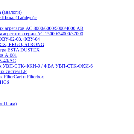
 (аналоги)
 «Шквал(Тайфун)»
 агрегатов АС 8000/6000/5000/4000 АВ
 агрегатов серии АС 15000/24000/37000
 ФВУ-02-03, ФВУ-04
RIX, ERGO, STRONG
льтра ESTA DUSTEX
ов А-001
В-40/АС
вок УВП-СТК-ФКИ-9 / ФВА УВП-СТК-ФКИ-6
их систем LP
ilterCart и Filterbox
-НСб
овПлим)