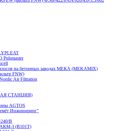
FEW (фильтр FNW) ФЭВ-422/PAN/920/4.0-3.5/002
OLYPLEAT
 Pulsmaster
cell
илосов на бетонных заводах МЕКА (MEKAMIX)
ильтр FNW)
rdic Air Filtration
РНАЯ СТАНЦИЯ)
ашины AGTOS
бемёт Инжиниринг"
Ф240/В
 АКМ-3 (В101Т)