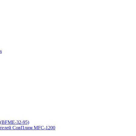
s
(BFME-32-95)
ителей СовПлим MFC-1200