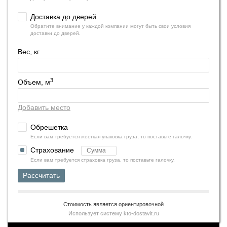
Доставка до дверей
Обратите внимание у каждой компании могут быть свои условия
доставки до дверей.
Вес, кг
3
Объем, м
Добавить место
Обрешетка
Если вам требуется жесткая упаковка груза, то поставьте галочку.
Страхование
Если вам требуется страховка груза, то поставьте галочку.
Рассчитать
Стоимость является
ориентировочной
Использует систему
kto-dostavit.ru